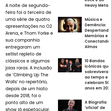
A noite de segunda-
Heavy Metal
feira foi a terceira de
uma série de quatro
Música e
Demência:
apresentações no O2
Despertando
Arena, e Thom Yorke e
Memórias e
sua companhia
Conectando
Almas
entregaram um
setlist repleto de
clássicos e algumas
10 Bandas
icônicas que
joias raras. A inclusão
sobrevivera
de ‘Climbing Up The
ao tempo e
Walls’ no repertório,
celebram 50
anos em 202
depois de um hiato
desde 2018, foi o
A Biografia
ponto alto de um
‘oficial’ de
show já espetacular.