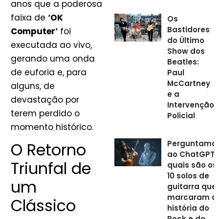
anos que a poderosa
faixa de
‘OK
Os
Bastidores
Computer’
foi
do Último
executada ao vivo,
Show dos
gerando uma onda
Beatles:
de euforia e, para
Paul
McCartney
alguns, de
e a
devastação por
Intervenção
terem perdido o
Policial
momento histórico.
Perguntamo
O Retorno
ao ChatGPT
Triunfal de
quais são os
10 solos de
um
guitarra que
marcaram a
Clássico
história do
Rock e do