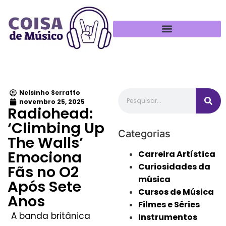
Política de Privacidade
Nelsinho Serratto
novembro 25, 2025
Radiohead:
‘Climbing Up
Categorias
The Walls’
Emociona
Carreira Artística
Curiosidades da
Fãs no O2
música
Após Sete
Cursos de Música
Anos
Filmes e Séries
A banda britânica
Instrumentos