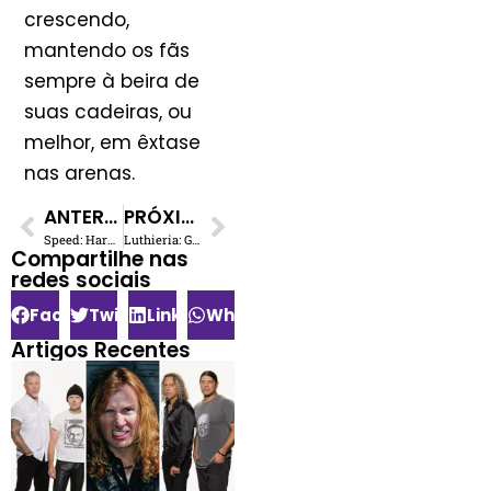
crescendo,
mantendo os fãs
sempre à beira de
suas cadeiras, ou
melhor, em êxtase
nas arenas.
ANTERIOR
PRÓXIMO
Speed: Hardcore Australiano Supera Algoritmos no NSW Music Prize
Luthieria: Guia Essencial para Iniciantes na Profissão
Compartilhe nas
redes sociais​
Facebook
Twitter
LinkedIn
WhatsApp
Artigos Recentes