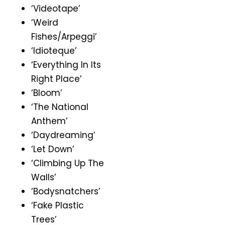
‘Videotape’
‘Weird
Fishes/Arpeggi’
‘Idioteque’
‘Everything In Its
Right Place’
‘Bloom’
‘The National
Anthem’
‘Daydreaming’
‘Let Down’
‘Climbing Up The
Walls’
‘Bodysnatchers’
‘Fake Plastic
Trees’