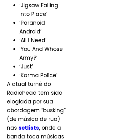
‘Jigsaw Falling
Into Place’
‘Paranoid
Android’
‘All I Need’
‘You And Whose
Army?’
‘Just’
‘Karma Police’
A atual turnê do
Radiohead tem sido
elogiada por sua
abordagem “busking”
(de músico de rua)
nas
setlists
, onde a
banda toca músicas