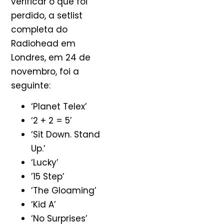
verificar o que foi
perdido, a setlist
completa do
Radiohead em
Londres, em 24 de
novembro, foi a
seguinte:
‘Planet Telex’
‘2 + 2 = 5’
‘Sit Down. Stand
Up.’
‘Lucky’
’15 Step’
‘The Gloaming’
‘Kid A’
‘No Surprises’