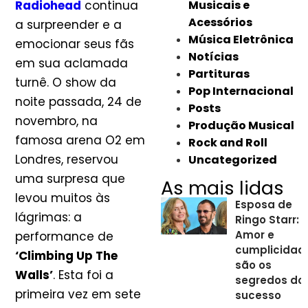
Radiohead
continua
Musicais e
Acessórios
a surpreender e a
Música Eletrônica
emocionar seus fãs
Notícias
em sua aclamada
Partituras
turnê. O show da
Pop Internacional
noite passada, 24 de
Posts
novembro, na
Produção Musical
famosa arena O2 em
Rock and Roll
Londres, reservou
Uncategorized
uma surpresa que
As mais lidas
levou muitos às
Esposa de
lágrimas: a
Ringo Starr:
Amor e
performance de
cumplicidad
‘Climbing Up The
são os
Walls’
. Esta foi a
segredos do
primeira vez em sete
sucesso