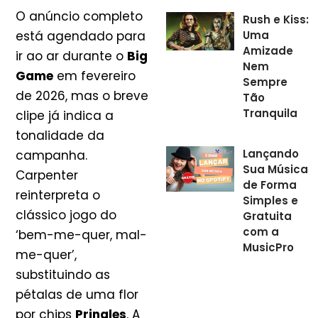
O anúncio completo
Rush e Kiss:
Uma
está agendado para
Amizade
ir ao ar durante o
Big
Nem
Game
em fevereiro
Sempre
de 2026, mas o breve
Tão
Tranquila
clipe já indica a
tonalidade da
Lançando
campanha.
Sua Música
Carpenter
de Forma
reinterpreta o
Simples e
clássico jogo do
Gratuita
com a
‘bem-me-quer, mal-
MusicPro
me-quer’,
substituindo as
pétalas de uma flor
por chips
Pringles
. A