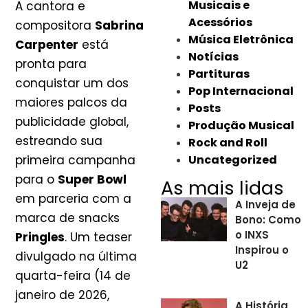
Musicais e
A cantora e
Acessórios
compositora
Sabrina
Música Eletrônica
Carpenter
está
Notícias
pronta para
Partituras
conquistar um dos
Pop Internacional
maiores palcos da
Posts
publicidade global,
Produção Musical
estreando sua
Rock and Roll
primeira campanha
Uncategorized
para o
Super Bowl
As mais lidas
em parceria com a
A Inveja de
marca de snacks
Bono: Como
o INXS
Pringles
. Um teaser
Inspirou o
divulgado na última
U2
quarta-feira (14 de
janeiro de 2026,
A História