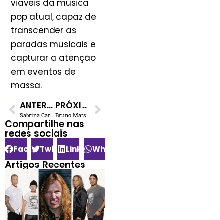
viáveis da música
pop atual, capaz de
transcender as
paradas musicais e
capturar a atenção
em eventos de
massa.
ANTERIOR
PRÓXIMO
Sabrina Carpenter e BTS: Rumor de Colaboração Incendeia Fãs Online
Bruno Mars Expande ‘The Romantic’: Demanda Quebra Recordes na Bilheteria
Compartilhe nas
redes sociais​
Facebook
Twitter
LinkedIn
WhatsApp
Artigos Recentes