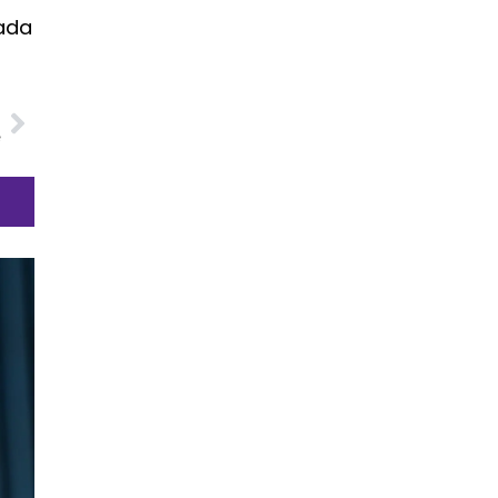
nada
O
e