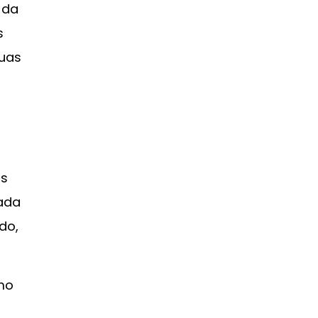
 da
s
suas
os
ada
do,
omo