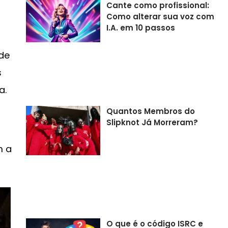
Cante como profissional:
Como alterar sua voz com
I.A. em 10 passos
 de
s
a.
Quantos Membros do
Slipknot Já Morreram?
m a
O que é o código ISRC e