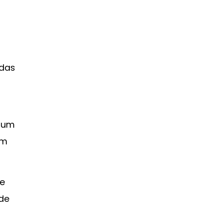
 das
, um
em
 e
ode