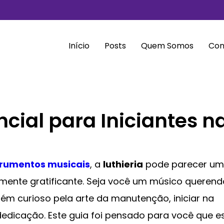
Início
Posts
Quem Somos
Con
ncial para Iniciantes n
trumentos musicais
, a
luthieria
pode parecer um
mente gratificante. Seja você um músico querend
ém curioso pela arte da manutenção, iniciar na
dedicação. Este guia foi pensado para você que e