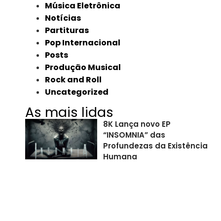
Música Eletrônica
Notícias
Partituras
Pop Internacional
Posts
Produção Musical
Rock and Roll
Uncategorized
As mais lidas
8K Lança novo EP
“INSOMNIA” das
Profundezas da Existência
Humana