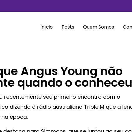
Início
Posts
Quem Somos
Con
que Angus Young não
ente quando o conhece
ou recentemente seu primeiro encontro com o
ico dizendo à rádio australiana Triple M que a len
e na época.
e destaca para Simmons, que se juntou ao seu co