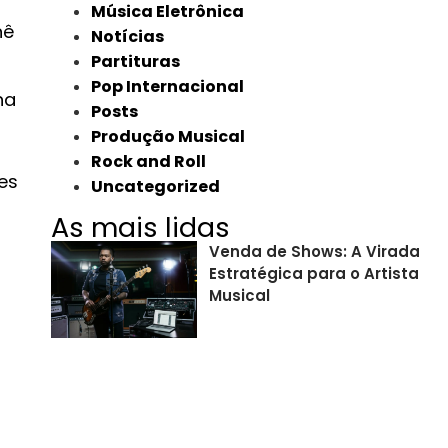
Música Eletrônica
nê
Notícias
Partituras
Pop Internacional
na
Posts
Produção Musical
Rock and Roll
es
Uncategorized
a
As mais lidas
Venda de Shows: A Virada
Estratégica para o Artista
Musical