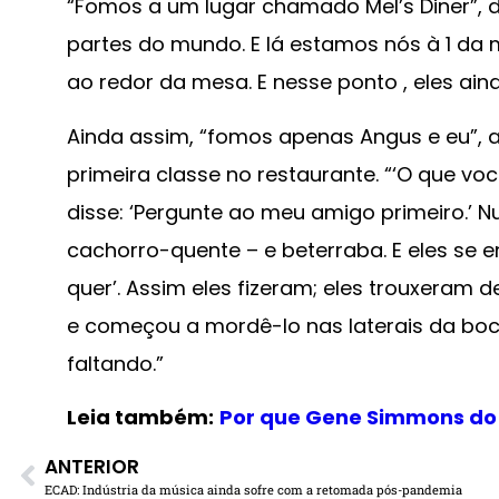
“Fomos a um lugar chamado Mel’s Diner”,
partes do mundo. E lá estamos nós à 1 da
ao redor da mesa. E nesse ponto , eles a
Ainda assim, “fomos apenas Angus e eu”, 
primeira classe no restaurante. “‘O que voc
disse: ‘Pergunte ao meu amigo primeiro.’ 
cachorro-quente – e beterraba. E eles se 
quer’. Assim eles fizeram; eles trouxeram
e começou a mordê-lo nas laterais da boc
faltando.”
Leia também:
Por que Gene Simmons do 
ANTERIOR
ECAD: Indústria da música ainda sofre com a retomada pós-pandemia