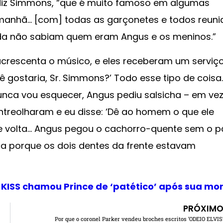
 diz Simmons, “que é muito famoso em algumas
 manhã… [com] todas as garçonetes e todos reuni
inda não sabiam quem eram Angus e os meninos.”
acrescenta o músico, e eles receberam um serviç
ê gostaria, Sr. Simmons?’ Todo esse tipo de coisa.
Nunca vou esquecer, Angus pediu salsicha – em ve
entreolharam e eu disse: ‘Dê ao homem o que ele
 de volta… Angus pegou o cachorro-quente sem o 
a porque os dois dentes da frente estavam
KISS chamou Prince de ‘patético’ após sua mo
PRÓXIM
Por que o coronel Parker vendeu broches escritos ‘ODEIO ELVIS