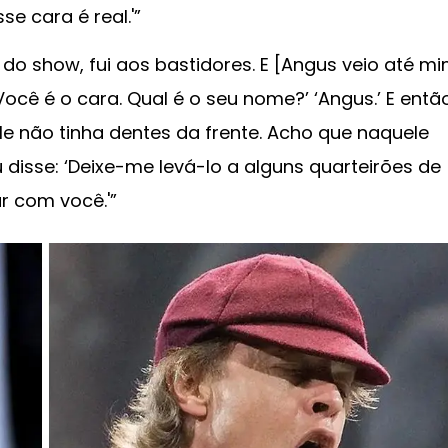
sse cara é real.'”
 do show, fui aos bastidores. E [Angus veio até m
‘Você é o cara. Qual é o seu nome?’ ‘Angus.’ E entã
ele não tinha dentes da frente. Acho que naquele
isse: ‘Deixe-me levá-lo a alguns quarteirões de
ar com você.'”