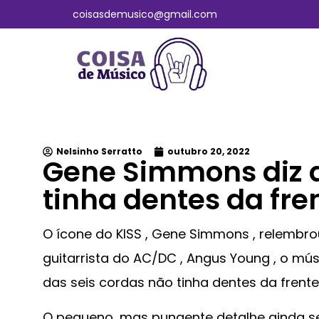
coisasdemusico@gmail.com
Nelsinho Serratto
outubro 20, 2022
Gene Simmons diz 
tinha dentes da fr
O ícone do KISS , Gene Simmons , relembr
guitarrista do AC/DC , Angus Young , o mús
das seis cordas não tinha dentes da frent
O pequeno, mas pungente detalhe ainda s