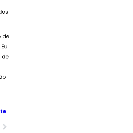
dos
o de
 Eu
z de
pão
rte
O
’