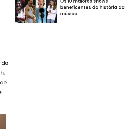
Os 10 maiores shows
beneficentes da história da
música
o da
h,
nde
e