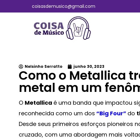
coisasdemusico@gmail.com
Nelsinho Serratto
junho 30, 2023
Como o Metallica t
metal em um fenôm
O
Metallica
é uma banda que impactou sign
reconhecida como um dos
“Big Four”
do
t
Desde seus primeiros esforços pioneiros 
cruzado, com uma abordagem mais voltad