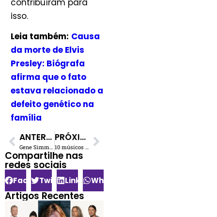
contribuíram para
isso.
Leia também:
Causa
da morte de Elvis
Presley: Biógrafa
afirma que o fato
estava relacionado a
defeito genético na
família
ANTERIOR
PRÓXIMO
Gene Simmons diz que Angus Young não tinha dentes da frente quando o conheceu
10 músicos que odeiam seus maiores sucessos
Compartilhe nas
redes sociais​
Facebook
Twitter
LinkedIn
WhatsApp
Artigos Recentes