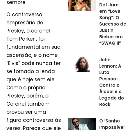
sempre.
Def Jam
em “Love
O controverso
Song”: O
empresário de
Sucesso de
Justin
Presley, o coronel
Bieber em
Tom Parker , foi
“SWAG II”
fundamental em sua
ascensão, e o nome
John
“Elvis” pode nunca ter
Lennon: A
se tornado a lenda
Luta
Pessoal
que é hoje sem ele.
Contra o
Como o próprio
Álcool e o
Presley, porém, o
Legado do
Coronel também
Rock
provou ser uma
figura controversa às
O ‘Sonho
Impossível’
vezes. Parece que ele