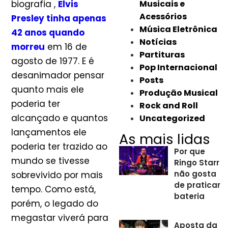
biografia ,
Elvis
Musicais e
Acessórios
Presley tinha apenas
Música Eletrônica
42 anos quando
Notícias
morreu
em 16 de
Partituras
agosto de 1977. E é
Pop Internacional
desanimador pensar
Posts
quanto mais ele
Produção Musical
poderia ter
Rock and Roll
alcançado e quantos
Uncategorized
lançamentos ele
As mais lidas
poderia ter trazido ao
Por que
mundo se tivesse
Ringo Starr
não gosta
sobrevivido por mais
de praticar
tempo. Como está,
bateria
porém, o legado do
megastar viverá para
Aposta da