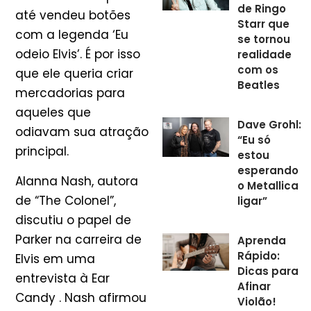
de Ringo
até vendeu botões
Starr que
com a legenda ‘Eu
se tornou
odeio Elvis’. É por isso
realidade
com os
que ele queria criar
Beatles
mercadorias para
aqueles que
Dave Grohl:
odiavam sua atração
“Eu só
principal.
estou
esperando
Alanna Nash, autora
o Metallica
de “The Colonel”,
ligar”
discutiu o papel de
Parker na carreira de
Aprenda
Rápido:
Elvis em uma
Dicas para
entrevista à Ear
Afinar
Candy . Nash afirmou
Violão!