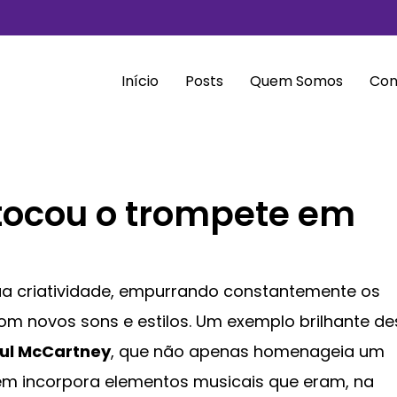
Início
Posts
Quem Somos
Con
tocou o trompete em
ua criatividade, empurrando constantemente os
om novos sons e estilos. Um exemplo brilhante d
ul McCartney
, que não apenas homenageia um
ém incorpora elementos musicais que eram, na