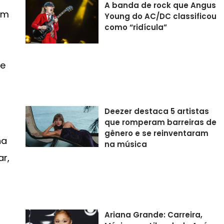
A banda de rock que Angus
um
Young do AC/DC classificou
como “ridícula”
de
Deezer destaca 5 artistas
que romperam barreiras de
gênero e se reinventaram
ha
na música
r,
Ariana Grande: Carreira,