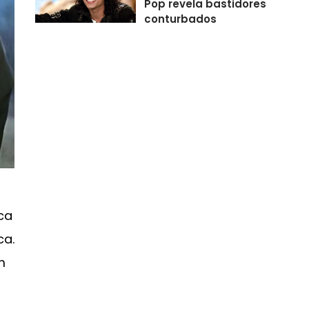
Pop revela bastidores
conturbados
rca
ca.
m