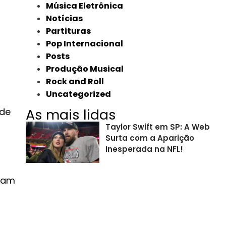
Música Eletrônica
Notícias
Partituras
r
Pop Internacional
Posts
Produção Musical
Rock and Roll
Uncategorized
 de
As mais lidas
Taylor Swift em SP: A Web
Surta com a Aparição
Inesperada na NFL!
soam