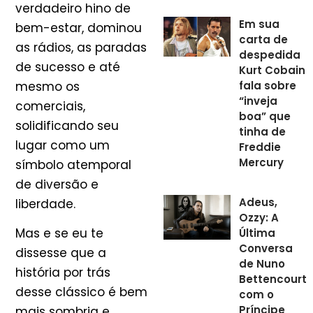
verdadeiro hino de
Em sua
bem-estar, dominou
carta de
as rádios, as paradas
despedida
de sucesso e até
Kurt Cobain
mesmo os
fala sobre
“inveja
comerciais,
boa” que
solidificando seu
tinha de
lugar como um
Freddie
Mercury
símbolo atemporal
de diversão e
Adeus,
liberdade.
Ozzy: A
Mas e se eu te
Última
Conversa
dissesse que a
de Nuno
história por trás
Bettencourt
desse clássico é bem
com o
Príncipe
mais sombria e