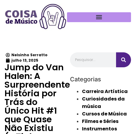
Política de Privacidade
Nelsinho Serratto
julho 13, 2025
Jump do Van
Halen: A
Categorias
Surpreendente
História por
Carreira Artística
Curiosidades da
Trás do
música
Único Hit #1
Cursos de Música
que Quase
Filmes e Séries
Não Existiu
Instrumentos