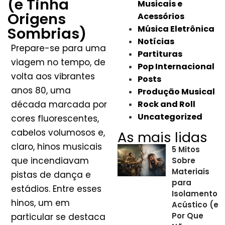
(e Tinha
Musicais e
Origens
Acessórios
Música Eletrônica
Sombrias)
Notícias
Prepare-se para uma
Partituras
viagem no tempo, de
Pop Internacional
volta aos vibrantes
Posts
anos 80, uma
Produção Musical
década marcada por
Rock and Roll
Uncategorized
cores fluorescentes,
cabelos volumosos e,
As mais lidas
claro, hinos musicais
5 Mitos
que incendiavam
Sobre
Materiais
pistas de dança e
para
estádios. Entre esses
Isolamento
hinos, um em
Acústico (e
Por Que
particular se destaca