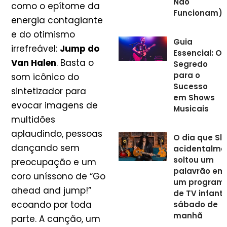
Não
como o epítome da
Funcionam)
energia contagiante
e do otimismo
Guia
irrefreável:
Jump do
Essencial: O
Van Halen
. Basta o
Segredo
para o
som icônico do
Sucesso
sintetizador para
em Shows
evocar imagens de
Musicais
multidões
aplaudindo, pessoas
O dia que Sl
dançando sem
acidentalme
soltou um
preocupação e um
palavrão em
coro uníssono de “Go
um program
ahead and jump!”
de TV infanti
ecoando por toda
sábado de
manhã
parte. A canção, um