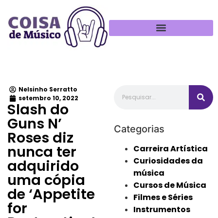
Política de Privacidade
Nelsinho Serratto
setembro 10, 2022
Slash do
Guns N’
Categorias
Roses diz
nunca ter
Carreira Artística
Curiosidades da
adquirido
música
uma cópia
Cursos de Música
de ‘Appetite
Filmes e Séries
for
Instrumentos