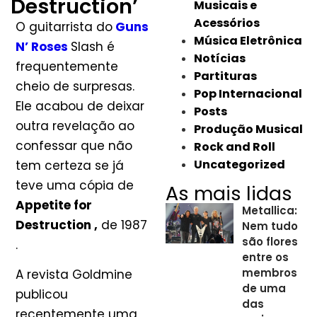
Destruction’
Musicais e
Acessórios
O guitarrista do
Guns
Música Eletrônica
N’ Roses
Slash é
Notícias
frequentemente
Partituras
cheio de surpresas.
Pop Internacional
Ele acabou de deixar
Posts
outra revelação ao
Produção Musical
confessar que não
Rock and Roll
Uncategorized
tem certeza se já
teve uma cópia de
As mais lidas
Appetite for
Metallica:
Destruction ,
de 1987
Nem tudo
são flores
.
entre os
membros
A revista Goldmine
de uma
publicou
das
recentemente uma