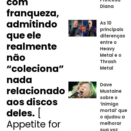
com
Diana
franqueza,
admitindo
As 10
principais
que ele
diferenças
entre o
realmente
Heavy
não
Metal e o
Thrash
“coleciona”
Metal
nada
Dave
relacionado
Mustaine
sobre o
aos discos
‘inimigo
deles.
[
mortal’ que
o ajudou a
Appetite for
melhorar
sua voz