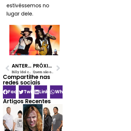
estivéssemos no
lugar dele.
ANTERIOR
PRÓXIMO
Billy Idol conta como os Beatles abriram sua mente e influenciaram na sua carreira
Quem são os 22 artistas mais bem pagos do mundo segundo a Forbes
Compartilhe nas
redes sociais​
Facebook
Twitter
LinkedIn
WhatsApp
Artigos Recentes