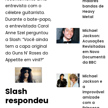
maiores
entrevista com o
bandas de
Heavy
célebre guitarrista.
Metal
Durante o bate-papo,
a entrevistada Carol
Michael
Anne Szel perguntou
Jackson:
a Slash: “Você ainda
Acusações
tem a capa original
Revisitadas
em Novo
do Guns N’ Roses do
Documentári
Appetite em vinil?”
da BBC
Michael
Jackson e
a
Slash
improvável
amizade
respondeu
com a
Princesa