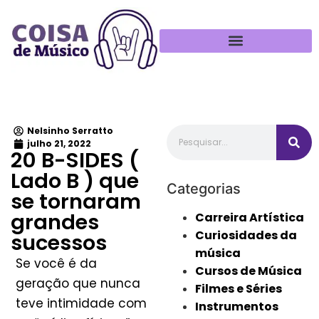
Política de Privacidade
Nelsinho Serratto
julho 21, 2022
20 B-SIDES (
Lado B ) que
Categorias
se tornaram
grandes
Carreira Artística
Curiosidades da
sucessos
música
Se você é da
Cursos de Música
geração que nunca
Filmes e Séries
teve intimidade com
Instrumentos