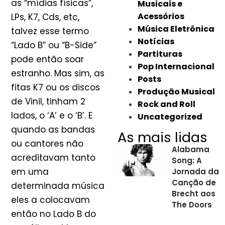
as “mídias físicas”,
Musicais e
Acessórios
LPs, K7, Cds, etc,
Música Eletrônica
talvez esse termo
Notícias
“Lado B” ou “B-Side”
Partituras
pode então soar
Pop Internacional
estranho. Mas sim, as
Posts
fitas K7 ou os discos
Produção Musical
de Vinil, tinham 2
Rock and Roll
lados, o ‘A’ e o ‘B’. E
Uncategorized
quando as bandas
As mais lidas
ou cantores não
Alabama
acreditavam tanto
Song: A
em uma
Jornada da
Canção de
determinada música
Brecht aos
eles a colocavam
The Doors
então no Lado B do