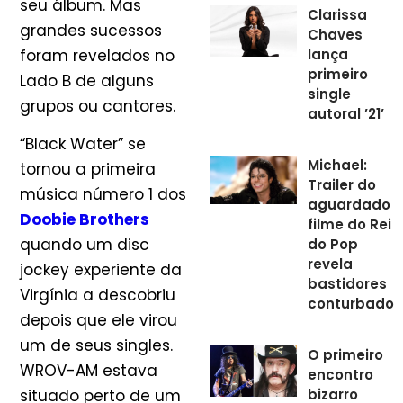
seu álbum. Mas
Clarissa
grandes sucessos
Chaves
foram revelados no
lança
primeiro
Lado B de alguns
single
grupos ou cantores.
autoral ’21’
“Black Water” se
Michael:
tornou a primeira
Trailer do
música número 1 dos
aguardado
Doobie Brothers
filme do Rei
quando um disc
do Pop
revela
jockey experiente da
bastidores
Virgínia a descobriu
conturbados
depois que ele virou
um de seus singles.
O primeiro
WROV-AM estava
encontro
bizarro
situado perto de um