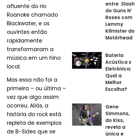
entre Slash
afluente do rio
do Guns N’
Roanoke chamado
Roses com
Blackwater, e os
Lemmy
Kilmister do
ouvintes então
Motörhead
rapidamente
transformaram a
Bateria
música em um hino
Acústica x
local.
Eletrônica:
Qual a
Mas essa não foi a
Melhor
primeira – ou última –
Escolha?
vez que algo assim
ocorreu. Aliás, a
Gene
Simmons,
história do rock está
do Kiss,
repleta de exemplos
revela a
de B-Sides que se
única e