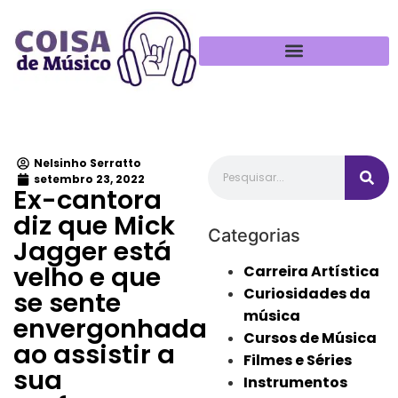
Política de Privacidade
Nelsinho Serratto
setembro 23, 2022
Ex-cantora
diz que Mick
Categorias
Jagger está
velho e que
Carreira Artística
Curiosidades da
se sente
música
envergonhada
Cursos de Música
ao assistir a
Filmes e Séries
sua
Instrumentos