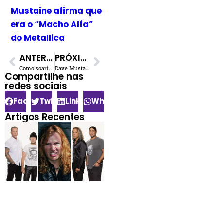
Mustaine afirma que
era o “Macho Alfa”
do Metallica
ANTERIOR
PRÓXIMO
Como soaria The Trooper do Iron Maiden se Mark Knopfler do Dire Straits o escrevesse
Dave Mustaine sobre o ‘inimigo mortal’ que o ajudou a melhorar sua voz
Compartilhe nas
redes sociais​
Facebook
Twitter
LinkedIn
WhatsApp
Artigos Recentes