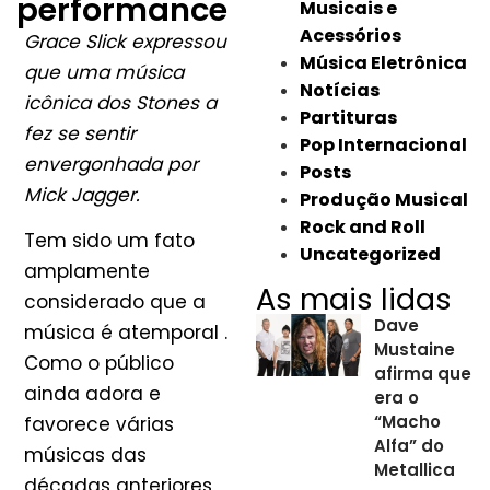
performance
Musicais e
Acessórios
Grace Slick expressou
Música Eletrônica
que uma música
Notícias
icônica dos Stones a
Partituras
fez se sentir
Pop Internacional
envergonhada por
Posts
Mick Jagger.
Produção Musical
Rock and Roll
Tem sido um fato
Uncategorized
amplamente
As mais lidas
considerado que a
Dave
música é atemporal .
Mustaine
Como o público
afirma que
ainda adora e
era o
“Macho
favorece várias
Alfa” do
músicas das
Metallica
décadas anteriores,