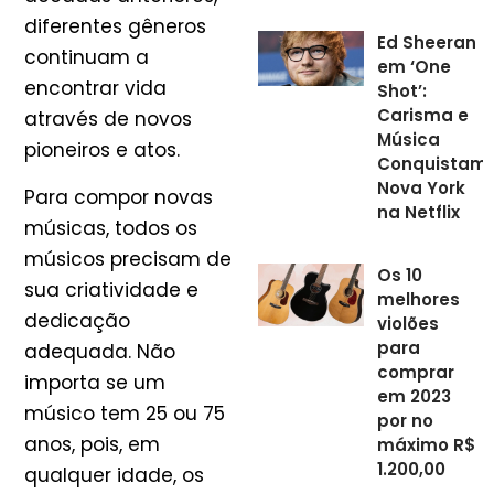
diferentes gêneros
Ed Sheeran
continuam a
em ‘One
encontrar vida
Shot’:
Carisma e
através de novos
Música
pioneiros e atos.
Conquistam
Nova York
Para compor novas
na Netflix
músicas, todos os
músicos precisam de
Os 10
sua criatividade e
melhores
dedicação
violões
para
adequada. Não
comprar
importa se um
em 2023
músico tem 25 ou 75
por no
anos, pois, em
máximo R$
1.200,00
qualquer idade, os