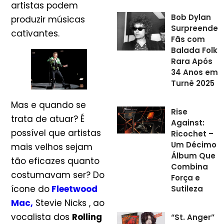
artistas podem
Bob Dylan
produzir músicas
Surpreende
cativantes.
Fãs com
Balada Folk
Rara Após
34 Anos em
Turnê 2025
Mas e quando se
Rise
trata de atuar? É
Against:
possível que artistas
Ricochet –
Um Décimo
mais velhos sejam
Álbum Que
tão eficazes quanto
Combina
costumavam ser? Do
Força e
ícone do
Fleetwood
Sutileza
Mac
,
Stevie Nicks , ao
vocalista dos
Rolling
“St. Anger”