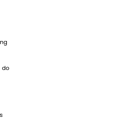
ang
o do
s