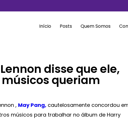
Início
Posts
Quem Somos
Con
ennon disse que ele,
os músicos queriam
ennon ,
May Pang,
cautelosamente concordou e
tros músicos para trabalhar no álbum de Harry