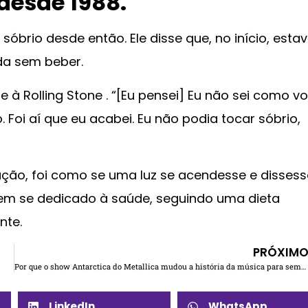
 desde 1988.
 sóbrio desde então. Ele disse que, no início, esta
da sem beber.
à Rolling Stone . “[Eu pensei] Eu não sei como v
Foi aí que eu acabei. Eu não podia tocar sóbrio,
ação, foi como se uma luz se acendesse e dissess
tem se dedicado à saúde, seguindo uma dieta
nte.
PRÓXIM
Por que o show Antarctica do Metallica mudou a história da música para sempre
LinkedIn
WhatsApp