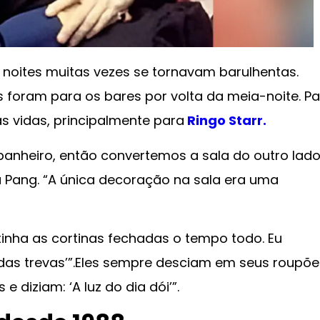
 noites muitas vezes se tornavam barulhentas.
s foram para os bares por volta da meia-noite. P
 vidas, principalmente para
Ringo Starr.
banheiro, então convertemos a sala do outro lad
u Pang. “A única decoração na sala era uma
tinha as cortinas fechadas o tempo todo. Eu
l das trevas’”.Eles sempre desciam em seus roupõe
diziam: ‘A luz do dia dói’”.