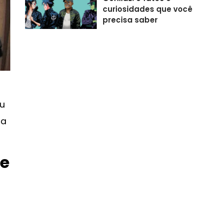
curiosidades que você
precisa saber
eu
ua
de