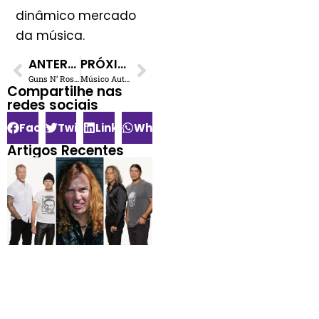
dinâmico mercado
da música.
ANTERIOR
PRÓXIMO
Guns N’ Roses: Slash dá pistas sobre o aguardado novo álbum
Músico Autoral em Eventos? Uma Nova Fonte de Receita na Carreira
Compartilhe nas
redes sociais​
Facebook
Twitter
LinkedIn
WhatsApp
Artigos Recentes