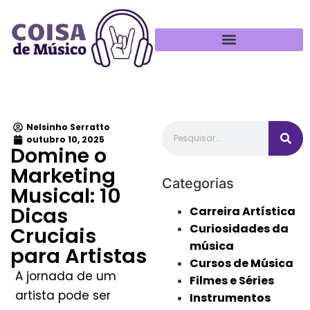
Política de Privacidade
Nelsinho Serratto
outubro 10, 2025
Domine o
Marketing
Categorias
Musical: 10
Dicas
Carreira Artística
Curiosidades da
Cruciais
música
para Artistas
Cursos de Música
A jornada de um
Filmes e Séries
artista pode ser
Instrumentos