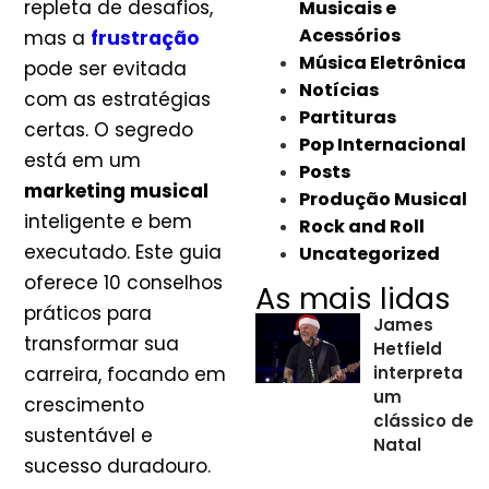
repleta de desafios,
Musicais e
Acessórios
mas a
frustração
Música Eletrônica
pode ser evitada
Notícias
com as estratégias
Partituras
certas. O segredo
Pop Internacional
está em um
Posts
marketing musical
Produção Musical
inteligente e bem
Rock and Roll
executado. Este guia
Uncategorized
oferece 10 conselhos
As mais lidas
práticos para
James
transformar sua
Hetfield
carreira, focando em
interpreta
um
crescimento
clássico de
sustentável e
Natal
sucesso duradouro.