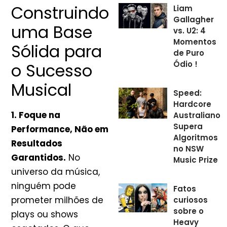
Construindo
Liam
Gallagher
uma Base
vs. U2: 4
Momentos
Sólida para
de Puro
Ódio !
o Sucesso
Musical
Speed:
Hardcore
1. Foque na
Australiano
Supera
Performance, Não em
Algoritmos
Resultados
no NSW
Garantidos.
No
Music Prize
universo da música,
ninguém pode
Fatos
prometer milhões de
curiosos
sobre o
plays ou shows
Heavy