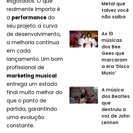
esgotados. O que
Metal que
realmente importa é
talvez você
não saiba
a
performance
do
seu projeto: a curva
As 10
de desenvolvimento,
músicas
a melhoria contínua
dos Bee
em cada
Gees que
lançamento. Um bom
marcaram
a era ‘Disco
profissional de
Music’
marketing musical
entrega um estado
A música
final muito melhor do
dos Beatles
que o ponto de
que
partida, garantindo
destruiu a
voz de John
uma evolução
Lennon
constante.