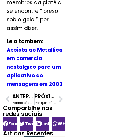
membros da platéia
se encontre ” preso
sob o gelo “, por
assim dizer.
Leia também:
Assista ao Metallica
em comercial
nostálgico para um
aplicativo de
mensagens em 2003
ANTERIOR
PRÓXIMO
Namorada de John Lennon disse que ele, Ringo Starr e outros músicos queriam morar juntos
Por que John Lennon beijou o sapato de Jerry Lee Lewis depois de um de seus shows
Compartilhe nas
redes sociais​
Facebook
Twitter
LinkedIn
WhatsApp
Artigos Recentes