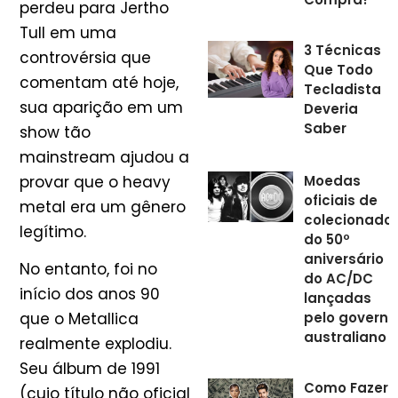
perdeu para Jertho
Tull em uma
3 Técnicas
controvérsia que
Que Todo
comentam até hoje,
Tecladista
sua aparição em um
Deveria
Saber
show tão
mainstream ajudou a
Moedas
provar que o heavy
oficiais de
metal era um gênero
colecionador
legítimo.
do 50º
aniversário
No entanto, foi no
do AC/DC
início dos anos 90
lançadas
pelo governo
que o Metallica
australiano
realmente explodiu.
Seu álbum de 1991
Como Fazer
(cujo título não oficial