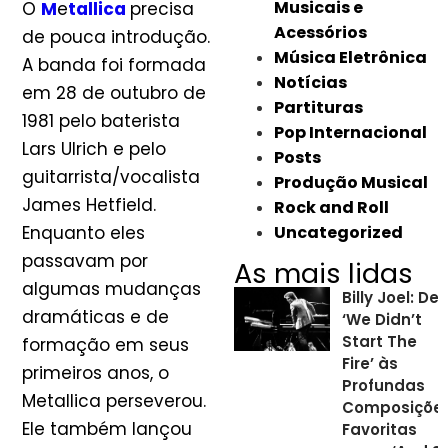
Musicais e
O
M
e
tallica
precisa
Acessórios
de pouca introdução.
Música Eletrônica
A banda foi formada
Notícias
em 28 de outubro de
Partituras
1981 pelo baterista
Pop Internacional
Lars Ulrich e pelo
Posts
guitarrista/vocalista
Produção Musical
James Hetfield.
Rock and Roll
Enquanto eles
Uncategorized
passavam por
As mais lidas
algumas mudanças
Billy Joel: De
dramáticas e de
‘We Didn’t
Start The
formação em seus
Fire’ às
primeiros anos, o
Profundas
Metallica perseverou.
Composiçõe
Ele também lançou
Favoritas