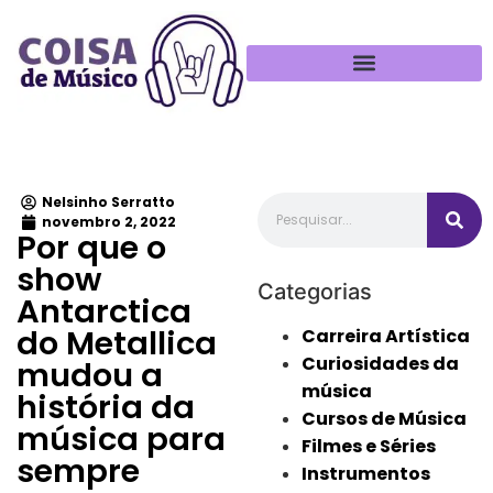
Política de Privacidade
Nelsinho Serratto
novembro 2, 2022
Por que o
show
Categorias
Antarctica
do Metallica
Carreira Artística
Curiosidades da
mudou a
música
história da
Cursos de Música
música para
Filmes e Séries
sempre
Instrumentos