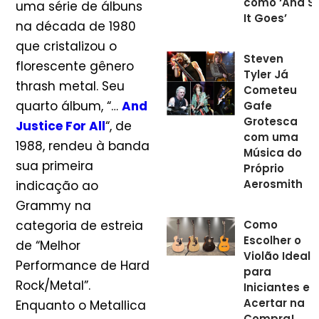
como ‘And S
uma série de álbuns
It Goes’
na década de 1980
que cristalizou o
Steven
florescente gênero
Tyler Já
thrash metal. Seu
Cometeu
quarto álbum, “…
And
Gafe
Grotesca
Justice For All
“, de
com uma
1988, rendeu à banda
Música do
sua primeira
Próprio
Aerosmith
indicação ao
Grammy na
categoria de estreia
Como
Escolher o
de “Melhor
Violão Ideal
Performance de Hard
para
Rock/Metal”.
Iniciantes e
Acertar na
Enquanto o Metallica
Compra!