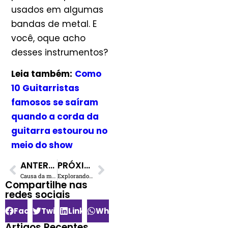
usados em algumas
bandas de metal. E
você, oque acho
desses instrumentos?
Leia também:
Como
10 Guitarristas
famosos se saíram
quando a corda da
guitarra estourou no
meio do show
ANTERIOR
PRÓXIMO
Causa da morte de Elvis Presley: Biógrafa afirma que o fato estava relacionado a defeito genético na família
Explorando a faixa mais icônica do Metallica, ‘Enter Sandman’
Compartilhe nas
redes sociais​
Facebook
Twitter
LinkedIn
WhatsApp
Artigos Recentes