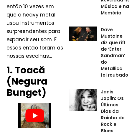
então 10 vezes em
Música e na
Memória
que o heavy metal
usou instrumentos
Dave
surpreendentes para
Mustaine
expandir seu som. E
diz que riff
essas então foram as
de ‘Enter
Sandman’
nossas escolhas…
do
1. Toacă
Metallica
foi roubado
(Negura
Bunget)
Janis
Joplin: Os
Últimos
Dias da
Rainha do
Rock e
Blues