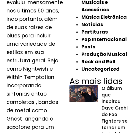
evoluiu imensamente
Musicais e
Acessórios
nos últimos 50 anos,
Música Eletrônica
indo portanto, além
Notícias
de suas raízes de
Partituras
blues para incluir
Pop Internacional
uma variedade de
Posts
estilos em sua
Produção Musical
estrutura geral. Seja
Rock and Roll
como Nightwish e
Uncategorized
Within Temptation
As mais lidas
incorporando
O álbum
sinfonias então
que
inspirou
completas , bandas
Dave Grohl
de metal como
do Foo
Ghost lançando o
Fighters se
saxofone para um
tornar um