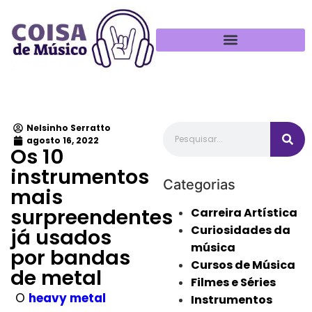
Política de Privacidade
Nelsinho Serratto
agosto 16, 2022
Os 10
instrumentos
Categorias
mais
surpreendentes
Carreira Artística
Curiosidades da
já usados ​​
música
por bandas
Cursos de Música
de metal
Filmes e Séries
O
heavy metal
Instrumentos