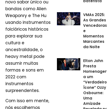
baterista
novo sabor único ou
bandas como Alien
VMAs 2025:
Weaponry e The Hu
As Grandes
usando instrumentos
Vencedoras
folclóricos históricos
e
para explorar sua
Momentos
Marcantes
cultura e
da Noite
ancestralidade, o
heavy metal pode
Elton John
assumir muitas
Presta
formas e sons em
Homenagem
2022 com
a um
“Verdadeiro
instrumentos
Ícone” Ozzy
surpreendentes.
Osbourne:
Uma
Com isso em mente,
Amizade
nós escolhemos
Revelada na