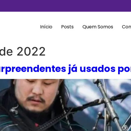
Início
Posts
Quem Somos
Con
 de 2022
rpreendentes já usados ​​p