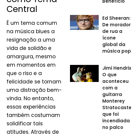
Benefício
Central
Ed Sheeran:
É um tema comum
De morador
na música blues a
de rua a
ícone
resignação a uma
global da
vida de solidão e
música pop
amargura, mesmo
em momentos em
Jimi Hendrix:
que o riso e a
O que
aconteceu
felicidade se tornam
com a
uma distração bem-
guitarra
vinda. No entanto,
Monterey
essas experiências
Stratocaster
que foi
também costumam
incendiada
solidificar tais
no palco
atitudes. Através de