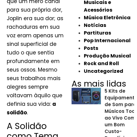
que um mero canal
Musicais e
para sua própria dor,
Acessórios
Música Eletrônica
Joplin era sua dor; as
Notícias
rachaduras em sua
Partituras
voz eram apenas um
Pop Internacional
sinal superficial de
Posts
tudo o que sentia
Produção Musical
profundamente em
Rock and Roll
seus ossos. Mesmo
Uncategorized
seus trabalhos mais
As mais lidas
alegres sempre
5 Kits de
voltavam àquilo que
Equipament
definia sua vida:
a
de Som para
Músicos Toc
solidão
.
ao Vivo Com
A Solidão
um Bom
Custo-
como Tema