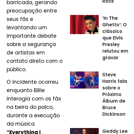
Rock
barricada, gerando
preocupação entre
‘In The
seus fãs e
Ghetto’: O
levantando um
clássico
importante debate
que Elvis
sobre a segurança
Presley
relutou em
de artistas em
gravar
contato direto com o
público.
Steve
Harris fala
O incidente ocorreu
sobre o
enquanto Billie
Próximo
interagia com os fãs
Álbum de
na beira do palco,
Bruce
Dickinson
durante a execução
da música
Geddy Lee
“Everything I