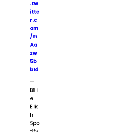
.tw
itte
r.c
om
/m
Aa
zw
5b
bId
—
Billi
e
Eilis
h
Spo
tify