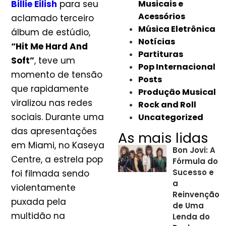
Billie Eilish
para seu
Musicais e
Acessórios
aclamado terceiro
Música Eletrônica
álbum de estúdio,
Notícias
“Hit Me Hard And
Partituras
Soft”
, teve um
Pop Internacional
momento de tensão
Posts
que rapidamente
Produção Musical
viralizou nas redes
Rock and Roll
sociais. Durante uma
Uncategorized
das apresentações
As mais lidas
em Miami, no Kaseya
Bon Jovi: A
Centre, a estrela pop
Fórmula do
Sucesso e
foi filmada sendo
a
violentamente
Reinvenção
puxada pela
de Uma
multidão na
Lenda do