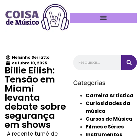
Política de Privacidade
Nelsinho Serratto
outubro 10, 2025
Billie Eilish:
Tensão em
Categorias
Miami
levanta
Carreira Artística
Curiosidades da
debate sobre
música
segurança
Cursos de Música
em shows
Filmes e Séries
A recente turnê de
Instrumentos