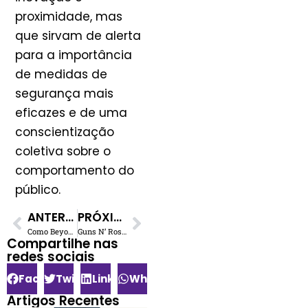
proximidade, mas
que sirvam de alerta
para a importância
de medidas de
segurança mais
eficazes e de uma
conscientização
coletiva sobre o
comportamento do
público.
ANTERIOR
PRÓXIMO
Como Beyoncé se Tornou uma Estrela Global após Perder para Skeleton Crew
Guns N’ Roses: Slash dá pistas sobre o aguardado novo álbum
Compartilhe nas
redes sociais​
Facebook
Twitter
LinkedIn
WhatsApp
Artigos Recentes