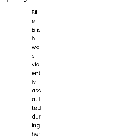
Billi
e
Eilis
h
wa
s
viol
ent
ly
ass
aul
ted
dur
ing
her