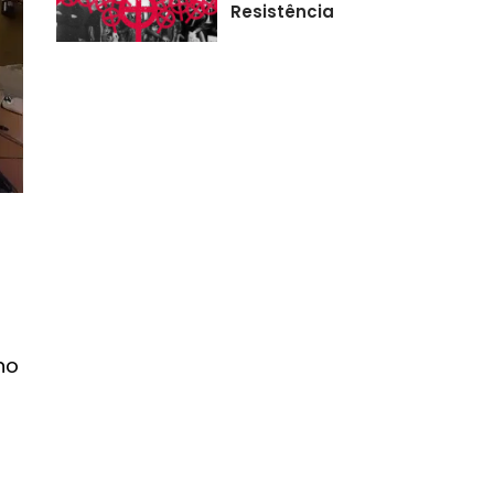
Resistência
no
á