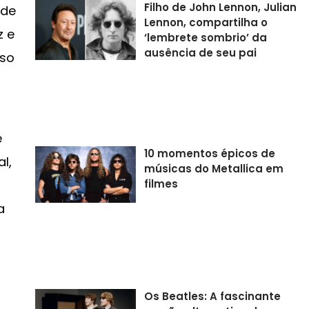
Filho de John Lennon, Julian
ade
Lennon, compartilha o
z e
‘lembrete sombrio’ da
ausência de seu pai
sso
e
10 momentos épicos de
l,
músicas do Metallica em
filmes
a
Os Beatles: A fascinante