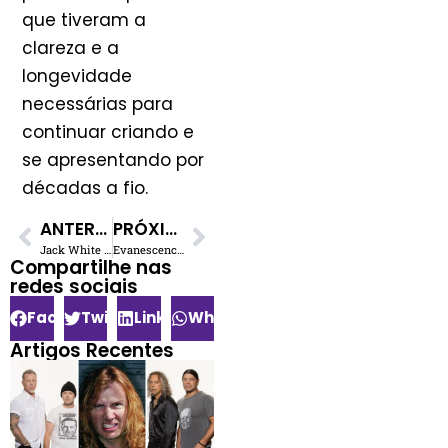
que tiveram a
clareza e a
longevidade
necessárias para
continuar criando e
se apresentando por
décadas a fio.
ANTERIOR
PRÓXIMO
Jack White critica Trump duramente após morte de Rob Reiner: “Vergonha!”
Evanescence Confirma Novo Álbum Para 2026 e Anuncia Turnê Mundial
Compartilhe nas
redes sociais​
Facebook
Twitter
LinkedIn
WhatsApp
Artigos Recentes