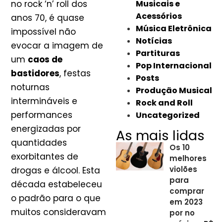
no rock ‘n’ roll dos
Musicais e
Acessórios
anos 70, é quase
Música Eletrônica
impossível não
Notícias
evocar a imagem de
Partituras
um
caos de
Pop Internacional
bastidores
, festas
Posts
noturnas
Produção Musical
intermináveis e
Rock and Roll
performances
Uncategorized
energizadas por
As mais lidas
quantidades
Os 10
exorbitantes de
melhores
violões
drogas e álcool. Esta
para
década estabeleceu
comprar
o padrão para o que
em 2023
muitos consideravam
por no