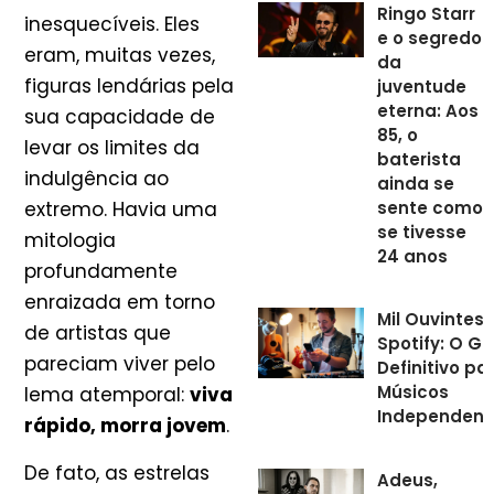
Ringo Starr
inesquecíveis. Eles
e o segredo
eram, muitas vezes,
da
figuras lendárias pela
juventude
eterna: Aos
sua capacidade de
85, o
levar os limites da
baterista
indulgência ao
ainda se
sente como
extremo. Havia uma
se tivesse
mitologia
24 anos
profundamente
enraizada em torno
Mil Ouvintes
de artistas que
Spotify: O Gu
pareciam viver pelo
Definitivo pa
Músicos
lema atemporal:
viva
Independent
rápido, morra jovem
.
De fato, as estrelas
Adeus,