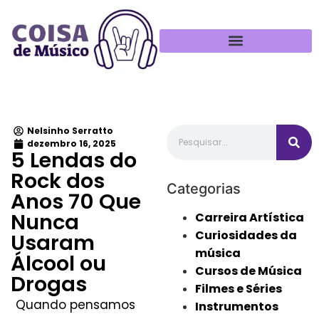
Política de Privacidade
Nelsinho Serratto
dezembro 16, 2025
5 Lendas do
Rock dos
Categorias
Anos 70 Que
Nunca
Carreira Artística
Curiosidades da
Usaram
música
Álcool ou
Cursos de Música
Drogas
Filmes e Séries
Quando pensamos
Instrumentos