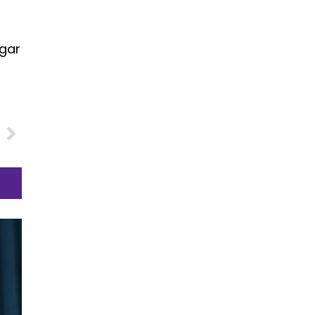
egar
O
!