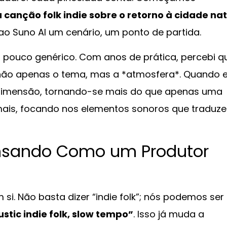
canção folk indie sobre o retorno à cidade nat
 ao Suno AI um cenário, um ponto de partida.
m pouco genérico. Com anos de prática, percebi q
r não apenas o tema, mas a *atmosfera*. Quando 
dimensão, tornando-se mais do que apenas uma
mais, focando nos elementos sonoros que traduz
nsando Como um Produtor
si. Não basta dizer “indie folk”; nós podemos ser
stic indie folk, slow tempo”
. Isso já muda a