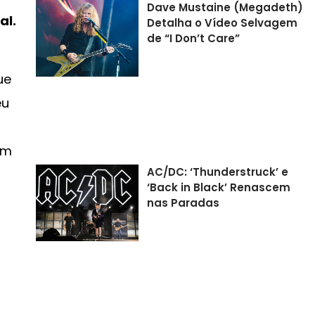
Dave Mustaine (Megadeth)
al.
Detalha o Vídeo Selvagem
de “I Don’t Care”
ue
eu
em
AC/DC: ‘Thunderstruck’ e
‘Back in Black’ Renascem
nas Paradas