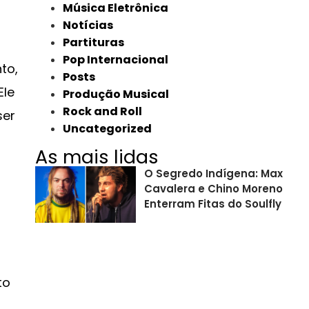
Música Eletrônica
Notícias
Partituras
Pop Internacional
to,
Posts
Ele
Produção Musical
Rock and Roll
ser
Uncategorized
As mais lidas
O Segredo Indígena: Max
Cavalera e Chino Moreno
Enterram Fitas do Soulfly
to