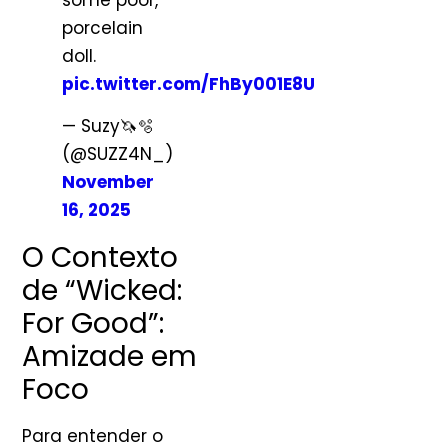
porcelain
doll.
pic.twitter.com/FhBy001E8U
— Suzy🦄🫧
(@SUZZ4N_)
November
16, 2025
O Contexto
de “Wicked:
For Good”:
Amizade em
Foco
Para entender o