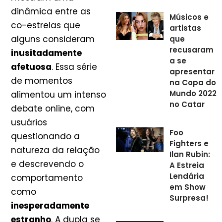
dinâmica entre as
Músicos e
co-estrelas que
artistas
alguns consideram
que
recusaram
inusitadamente
a se
afetuosa
. Essa série
apresentar
de momentos
na Copa do
Mundo 2022
alimentou um intenso
no Catar
debate online, com
usuários
Foo
questionando a
Fighters e
natureza da relação
Ilan Rubin:
e descrevendo o
A Estreia
Lendária
comportamento
em Show
como
Surpresa!
inesperadamente
estranho
. A dupla se