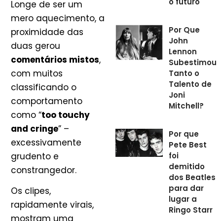
o futuro
Longe de ser um
mero aquecimento, a
Por Que
proximidade das
John
duas gerou
Lennon
comentários mistos
,
Subestimou
com muitos
Tanto o
Talento de
classificando o
Joni
comportamento
Mitchell?
como “
too touchy
and cringe
” –
Por que
excessivamente
Pete Best
grudento e
foi
demitido
constrangedor.
dos Beatles
para dar
Os clipes,
lugar a
rapidamente virais,
Ringo Starr
mostram uma