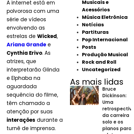
Musicais e
A internet está em
Acessórios
polvorosa com uma
Música Eletrônica
série de vídeos
Notícias
envolvendo as
Partituras
estrelas de
Wicked
,
Pop Internacional
Ariana Grande
e
Posts
Cynthia Erivo
. As
Produção Musical
atrizes, que
Rock and Roll
interpretarão Glinda
Uncategorized
e Elphaba na
As mais lidas
aguardada
Bruce
sequência do filme,
Dickinson:
Uma
têm chamado a
retrospectiv
atenção por suas
da carreira
interações
durante a
solo e os
turnê de imprensa.
planos para