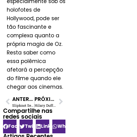
especialmente sob os
holofotes de
Hollywood, pode ser
tão fascinante e
complexa quanto a
própria magia de Oz.
Resta saber como
essa polêmica
afetará a percepção
do filme quando ele
chegar aos cinemas.
ANTERIOR
PRÓXIMO
Slipknot Sela Venda de Catálogo Musical Multimilionário com HarbourView
Hilary Duff: Novo Álbum ‘Luck… or Something’ e Retorno Triunfante
Compartilhe nas
redes sociais​
Facebook
Twitter
LinkedIn
WhatsApp
Artigos Recentes