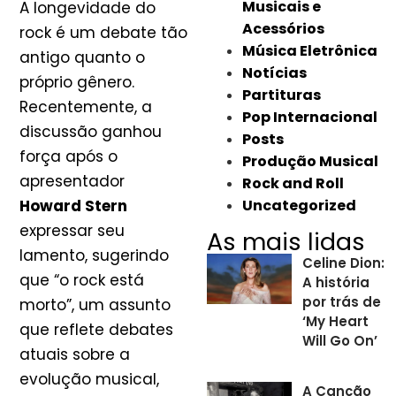
Musicais e
A longevidade do
Acessórios
rock é um debate tão
Música Eletrônica
antigo quanto o
Notícias
próprio gênero.
Partituras
Recentemente, a
Pop Internacional
discussão ganhou
Posts
força após o
Produção Musical
apresentador
Rock and Roll
Howard Stern
Uncategorized
expressar seu
As mais lidas
lamento, sugerindo
Celine Dion:
que “o rock está
A história
por trás de
morto”, um assunto
‘My Heart
que reflete debates
Will Go On’
atuais sobre a
evolução musical,
A Canção