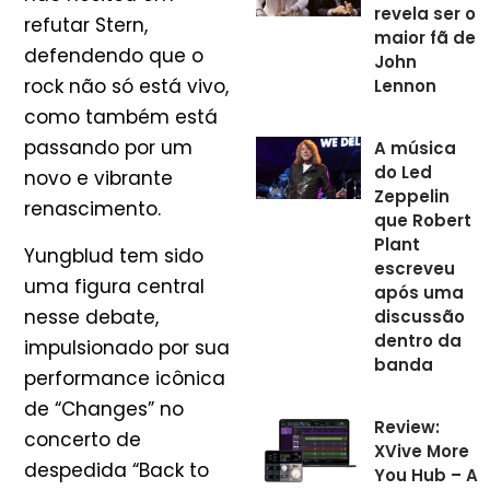
revela ser o
refutar Stern,
maior fã de
defendendo que o
John
rock não só está vivo,
Lennon
como também está
passando por um
A música
do Led
novo e vibrante
Zeppelin
renascimento.
que Robert
Plant
Yungblud tem sido
escreveu
uma figura central
após uma
nesse debate,
discussão
dentro da
impulsionado por sua
banda
performance icônica
de “Changes” no
Review:
concerto de
XVive More
despedida “Back to
You Hub – A