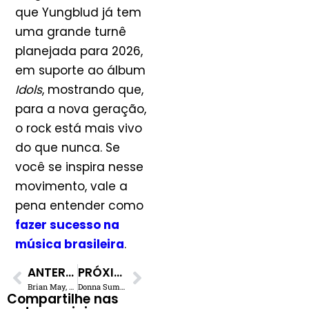
que Yungblud já tem
uma grande turnê
planejada para 2026,
em suporte ao álbum
Idols
, mostrando que,
para a nova geração,
o rock está mais vivo
do que nunca. Se
você se inspira nesse
movimento, vale a
pena entender como
fazer sucesso na
música brasileira
.
ANTERIOR
PRÓXIMO
Brian May, o Gênio Humilde, e o Guitarrista que ele Acha ‘Inalcançável’
Donna Summer é Induzida Postumamente ao Songwriters Hall of Fame
Compartilhe nas