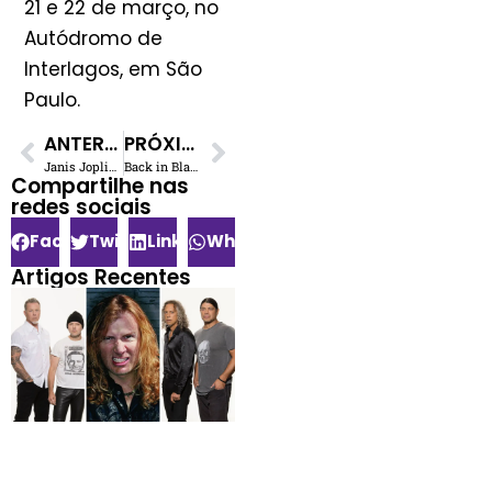
21 e 22 de março, no
Autódromo de
Interlagos, em São
Paulo.
ANTERIOR
PRÓXIMO
Janis Joplin: Os Últimos Dias da Rainha do Rock e Blues
Back in Black: A Lenda do AC/DC Pós-Bon Scott
Compartilhe nas
redes sociais​
Facebook
Twitter
LinkedIn
WhatsApp
Artigos Recentes