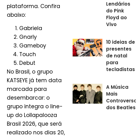
Lendários
plataforma. Confira
do Pink
abaixo:
Floyd ao
Vivo
Gabriela
Gnarly
10 ideias de
Gameboy
presentes
Touch
de natal
Debut
para
tecladistas
No Brasil, o grupo
KATSEYE já tem data
A Música
marcada para
Mais
desembarcar: o
Controversa
grupo integra o line-
dos Beatles
up do Lollapalooza
Brasil 2026, que será
realizado nos dias 20,