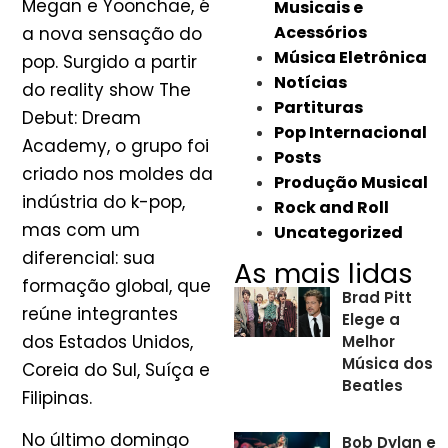
Megan e Yoonchae, é
Musicais e
Acessórios
a nova sensação do
Música Eletrônica
pop. Surgido a partir
Notícias
do reality show The
Partituras
Debut: Dream
Pop Internacional
Academy, o grupo foi
Posts
criado nos moldes da
Produção Musical
indústria do k-pop,
Rock and Roll
mas com um
Uncategorized
diferencial: sua
As mais lidas
formação global, que
Brad Pitt
reúne integrantes
Elege a
dos Estados Unidos,
Melhor
Música dos
Coreia do Sul, Suíça e
Beatles
Filipinas.
No último domingo
Bob Dylan e