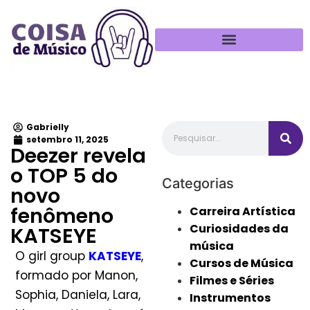
Política de Privacidade
Gabrielly
setembro 11, 2025
Deezer revela
o TOP 5 do
Categorias
novo
fenômeno
Carreira Artística
Curiosidades da
KATSEYE
música
O girl group
KATSEYE
,
Cursos de Música
formado por Manon,
Filmes e Séries
Sophia, Daniela, Lara,
Instrumentos