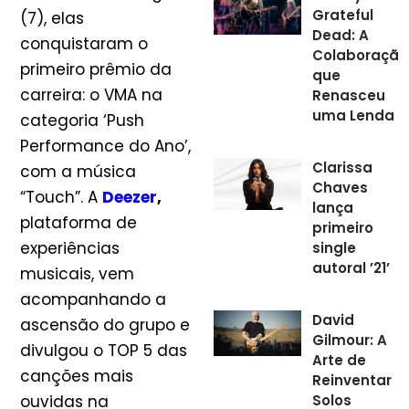
Grateful
(7), elas
Dead: A
conquistaram o
Colaboração
primeiro prêmio da
que
carreira: o VMA na
Renasceu
uma Lenda
categoria ‘Push
Performance do Ano’,
Clarissa
com a música
Chaves
“Touch”. A
Deezer
,
lança
plataforma de
primeiro
experiências
single
autoral ’21’
musicais, vem
acompanhando a
David
ascensão do grupo e
Gilmour: A
divulgou o TOP 5 das
Arte de
canções mais
Reinventar
Solos
ouvidas na