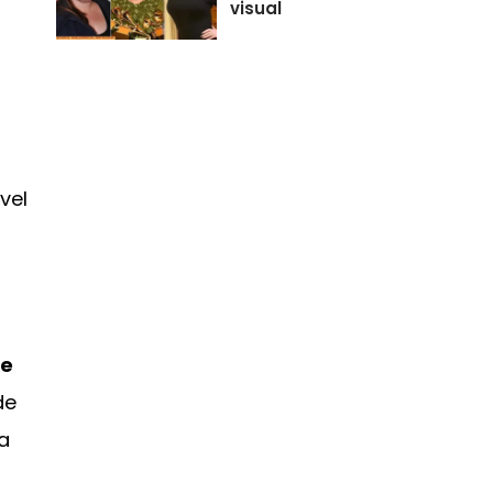
visual
vel
de
de
a