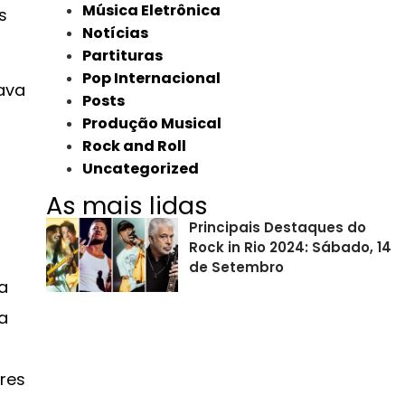
Música Eletrônica
s
Notícias
Partituras
Pop Internacional
ava
Posts
Produção Musical
Rock and Roll
Uncategorized
As mais lidas
Principais Destaques do
Rock in Rio 2024: Sábado, 14
de Setembro
a
a
ores