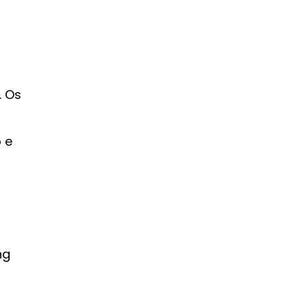
. Os
 e
ng