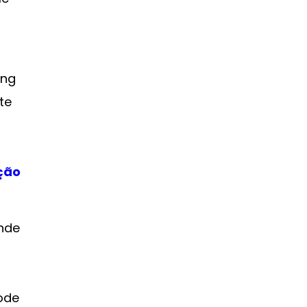
ing
te
ção
nde
pode