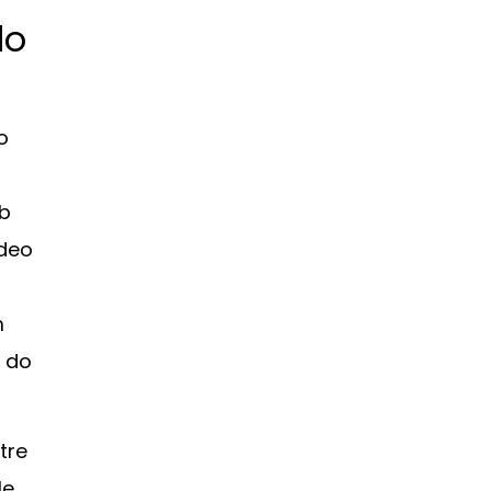
do
o
ob
ídeo
m
r do
tre
le