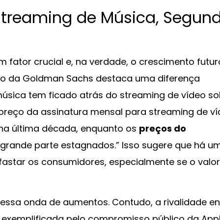
Streaming de Música, Segun
 fator crucial e, na verdade, o crescimento futur
rio da Goldman Sachs destaca uma diferença
música tem ficado atrás do streaming de vídeo s
preço da assinatura mensal para streaming de v
na última década, enquanto os
preços do
ande parte estagnados.” Isso sugere que há u
fastar os consumidores, especialmente se o valo
essa onda de aumentos. Contudo, a rivalidade en
, exemplificada pelo compromisso público da App