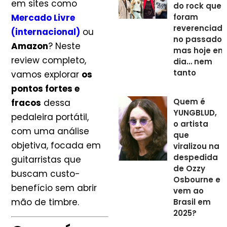
em sites como
do rock que
Mercado Livre
foram
reverenciad
(internacional)
ou
no passado
Amazon
? Neste
mas hoje em
review completo,
dia… nem
tanto
vamos explorar
os
pontos fortes e
Quem é
fracos
dessa
YUNGBLUD,
pedaleira portátil,
o artista
com uma análise
que
objetiva, focada em
viralizou na
despedida
guitarristas que
de Ozzy
buscam custo-
Osbourne e
benefício sem abrir
vem ao
mão de timbre.
Brasil em
2025?