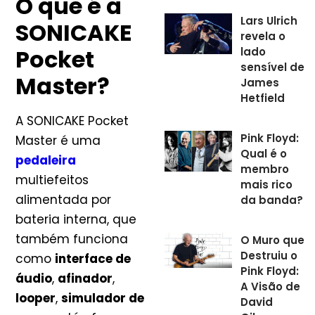
O que é a
Lars Ulrich
SONICAKE
revela o
Pocket
lado
sensível de
Master?
James
Hetfield
A SONICAKE Pocket
Pink Floyd:
Master é uma
Qual é o
pedaleira
membro
multiefeitos
mais rico
alimentada por
da banda?
bateria interna, que
também funciona
O Muro que
Destruiu o
como
interface de
Pink Floyd:
áudio
,
afinador
,
A Visão de
looper
,
simulador de
David