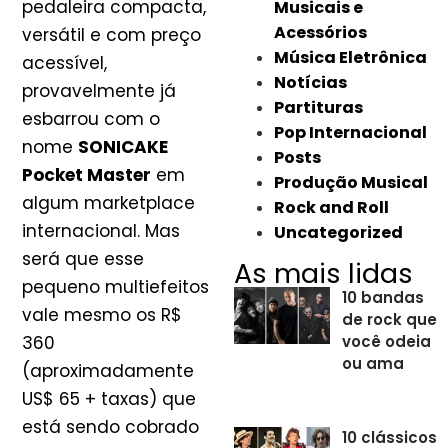
pedaleira compacta,
Musicais e
Acessórios
versátil e com preço
Música Eletrônica
acessível,
Notícias
provavelmente já
Partituras
esbarrou com o
Pop Internacional
nome
SONICAKE
Posts
Pocket Master
em
Produção Musical
algum marketplace
Rock and Roll
internacional. Mas
Uncategorized
será que esse
As mais lidas
pequeno multiefeitos
10 bandas
vale mesmo os R$
de rock que
360
você odeia
ou ama
(aproximadamente
US$ 65 + taxas) que
está sendo cobrado
10 clássicos