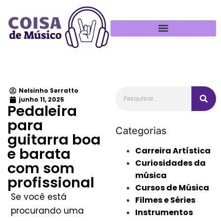
Política de Privacidade
Nelsinho Serratto
junho 11, 2025
Pedaleira
para
Categorias
guitarra boa
e barata
Carreira Artística
Curiosidades da
com som
música
profissional
Cursos de Música
Se você está
Filmes e Séries
procurando uma
Instrumentos