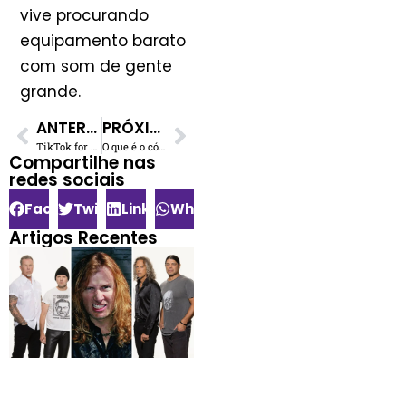
vive procurando
equipamento barato
com som de gente
grande.
ANTERIOR
PRÓXIMO
TikTok for Artists: Como Músicos Brasileiros Podem Aproveitar Essa Nova Ferramenta
O que é o código ISRC e UPC? O Que São e Por Que Você Precisa Deles
Compartilhe nas
redes sociais​
Facebook
Twitter
LinkedIn
WhatsApp
Artigos Recentes