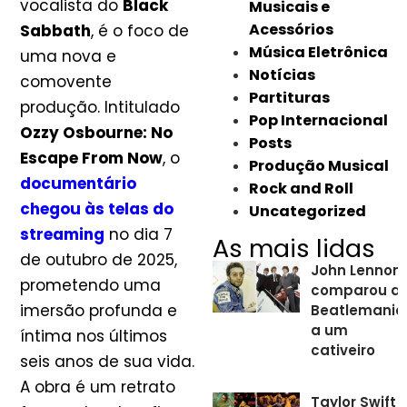
vocalista do
Black
Musicais e
Acessórios
Sabbath
, é o foco de
Música Eletrônica
uma nova e
Notícias
comovente
Partituras
produção. Intitulado
Pop Internacional
Ozzy Osbourne: No
Posts
Escape From Now
, o
Produção Musical
documentário
Rock and Roll
chegou às telas do
Uncategorized
streaming
no dia 7
As mais lidas
de outubro de 2025,
John Lennon
prometendo uma
comparou a
imersão profunda e
Beatlemania
a um
íntima nos últimos
cativeiro
seis anos de sua vida.
A obra é um retrato
Taylor Swift