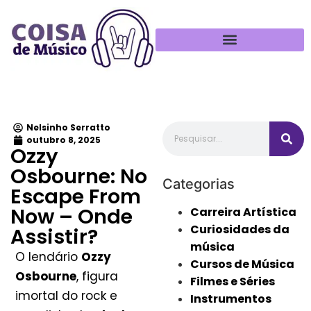
Política de Privacidade
Nelsinho Serratto
outubro 8, 2025
Ozzy
Osbourne: No
Categorias
Escape From
Now – Onde
Carreira Artística
Curiosidades da
Assistir?
música
O lendário
Ozzy
Cursos de Música
Osbourne
, figura
Filmes e Séries
imortal do rock e
Instrumentos