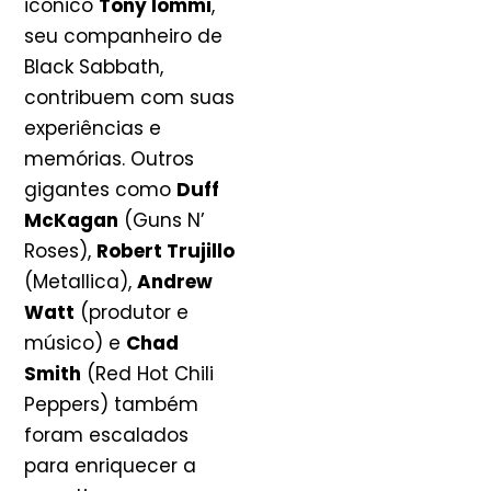
icônico
Tony Iommi
,
seu companheiro de
Black Sabbath,
contribuem com suas
experiências e
memórias. Outros
gigantes como
Duff
McKagan
(Guns N’
Roses),
Robert Trujillo
(Metallica),
Andrew
Watt
(produtor e
músico) e
Chad
Smith
(Red Hot Chili
Peppers) também
foram escalados
para enriquecer a