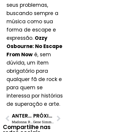
seus problemas,
buscando sempre a
música como sua
forma de escape e
expressão.
Ozzy
Osbourne: No Escape
From Now
é, sem
dúvida, um item
obrigatório para
qualquer fã de rock e
para quem se
interessa por histórias
de superação e arte.
ANTERIOR
PRÓXIMO
Madonna: Retorno Triunfal à Warner com Álbum Dance em 2026
Gene Simmons do Kiss: Acidente em Malibu, Recuperação e Agenda Cheia
Compartilhe nas