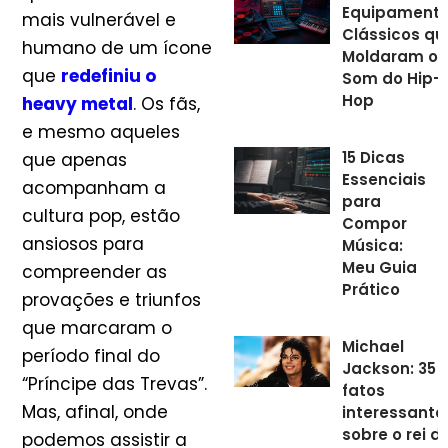
Equipament
mais vulnerável e
Clássicos qu
humano de um ícone
Moldaram o
que
redefiniu o
Som do Hip-
Hop
heavy metal
. Os fãs,
e mesmo aqueles
15 Dicas
que apenas
Essenciais
acompanham a
para
cultura pop, estão
Compor
ansiosos para
Música:
Meu Guia
compreender as
Prático
provações e triunfos
que marcaram o
Michael
período final do
Jackson: 35
“Príncipe das Trevas”.
fatos
Mas, afinal, onde
interessante
sobre o rei d
podemos assistir a