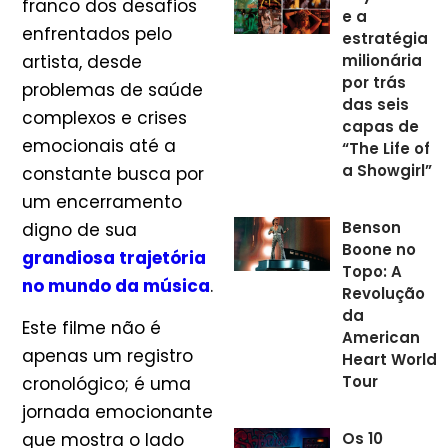
franco dos desafios
e a
enfrentados pelo
estratégia
artista, desde
milionária
por trás
problemas de saúde
das seis
complexos e crises
capas de
emocionais até a
“The Life of
a Showgirl”
constante busca por
um encerramento
Benson
digno de sua
Boone no
grandiosa trajetória
Topo: A
no mundo da música
.
Revolução
da
Este filme não é
American
apenas um registro
Heart World
Tour
cronológico; é uma
jornada emocionante
Os 10
que mostra o lado