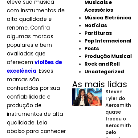
eleve sua música
Musicais e
Acessórios
com instrumentos de
Música Eletrônica
alta qualidade e
Notícias
renome. Confira
Partituras
algumas marcas
Pop Internacional
populares e bem
Posts
avaliadas que
Produção Musical
oferecem
violões de
Rock and Roll
excelência
. Essas
Uncategorized
marcas são
As mais lidas
conhecidas por sua
Steven
confiabilidade e
Tyler do
produção de
Aerosmith
quase
instrumentos de alta
trocou o
qualidade. Leia
Aerosmith
abaixo para conhecer
pelo