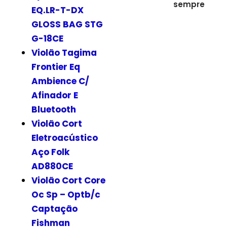
sempre
EQ.LR-T-DX
GLOSS BAG STG
G-18CE
Violão Tagima
Frontier Eq
Ambience C/
Afinador E
Bluetooth
Violão Cort
Eletroacústico
Aço Folk
AD880CE
Violão Cort Core
Oc Sp – Optb/c
Captação
Fishman