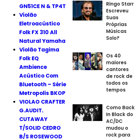
Ringo Starr
GN51CE N & TP4T
Escreveu
Violão
Suas
Eletroacústico
Próprias
Músicas
Folk FX 310 All
Solo?
Natural Yamaha
Violão Tagima
Os 40
Folk EQ
maiores
Ambience
cantores
Acústico Com
de rock de
todos os
Bluetooth – Série
tempos
Metropolis BKOP
VIOLAO CRAFTER
Como Back
G.AUDIT.
In Black do
CUTAWAY
AC/DC
T/SOLID CEDRO
mudou o
rock para
B/S ROSEWOOD