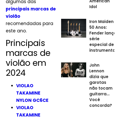
American
algumas das
Idol
principais marcas de
violão
Iron Maiden
recomendadas para
50 Anos:
este ano.
Fender lança
série
Principais
especial de
marcas de
instrumento
violão em
John
2024
Lennon
dizia que
garotas
VIOLAO
não tocam
TAKAMINE
guitarra…
Você
NYLON GC6CE
concorda?
VIOLAO
TAKAMINE