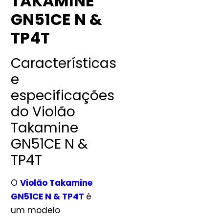
TAKAMINE
GN51CE N &
TP4T
Características
e
especificações
do Violão
Takamine
GN51CE N &
TP4T
O
Violão Takamine
GN51CE N & TP4T
é
um modelo