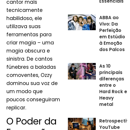
Essenciais
cantor mais
tecnicamente
ABBA ao
habilidoso, ele
Vivo: Da
utilizava suas
Perfeição
ferramentas para
em Estúdio
criar magia – uma
à Emoção
dos Palcos
magia obscura e
sinistra. De cantos
As 10
fúnebres a baladas
principais
comoventes, Ozzy
diferenças
dominou sua voz de
entre o
um modo que
Hard Rock e
Heavy
poucos conseguiram
metal
replicar.
O Poder da
Retrospectiv
YouTube