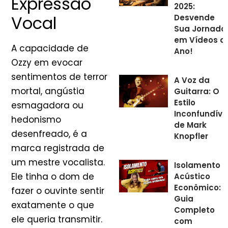
Expressão
2025:
Vocal
Desvende
Sua Jornada
em Vídeos d
A capacidade de
Ano!
Ozzy em evocar
sentimentos de terror
A Voz da
mortal, angústia
Guitarra: O
Estilo
esmagadora ou
Inconfundíve
hedonismo
de Mark
desenfreado, é a
Knopfler
marca registrada de
um mestre vocalista.
Isolamento
Ele tinha o dom de
Acústico
Econômico:
fazer o ouvinte sentir
Guia
exatamente o que
Completo
ele queria transmitir.
com