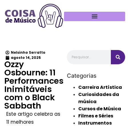
Política de Privacidade
Nelsinho Serratto
agosto 14, 2025
Ozzy
Osbourne: 11
Categorias
Performances
Inimitáveis
Carreira Artística
Curiosidades da
com o Black
música
Sabbath
Cursos de Música
Este artigo celebra as
Filmes e Séries
11 melhores
Instrumentos