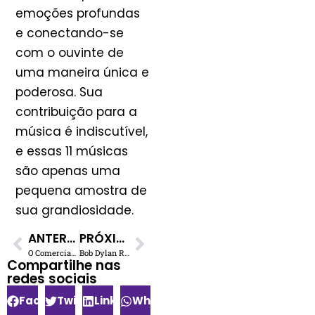
emoções profundas
e conectando-se
com o ouvinte de
uma maneira única e
poderosa. Sua
contribuição para a
música é indiscutível,
e essas 11 músicas
são apenas uma
pequena amostra de
sua grandiosidade.
ANTERIOR
PRÓXIMO
O Comercial Esquecido do Metallica para a AOL Ressurge em 2025
Bob Dylan Retorna ao Estúdio Durante Turnê do “Outlaw Music Festival”
Compartilhe nas
redes sociais​
Facebook
Twitter
LinkedIn
WhatsApp