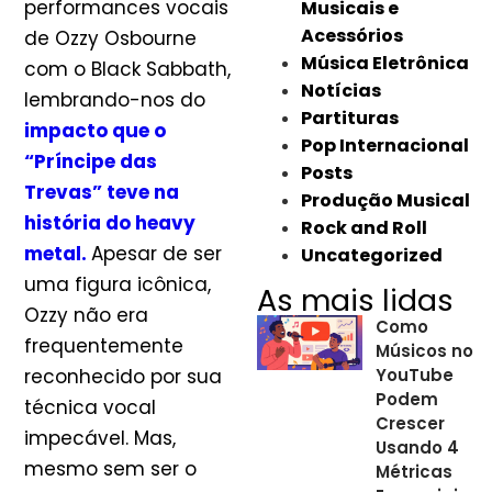
performances vocais
Musicais e
Acessórios
de Ozzy Osbourne
Música Eletrônica
com o Black Sabbath,
Notícias
lembrando-nos do
Partituras
impacto que o
Pop Internacional
“Príncipe das
Posts
Trevas” teve na
Produção Musical
história do heavy
Rock and Roll
metal.
Apesar de ser
Uncategorized
uma figura icônica,
As mais lidas
Ozzy não era
Como
frequentemente
Músicos no
reconhecido por sua
YouTube
Podem
técnica vocal
Crescer
impecável. Mas,
Usando 4
mesmo sem ser o
Métricas