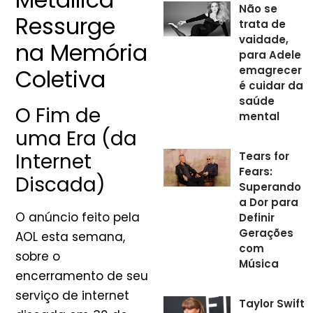
Não se
Ressurge
trata de
vaidade,
na Memória
para Adele
emagrecer
Coletiva
é cuidar da
saúde
O Fim de
mental
uma Era (da
Internet
Tears for
Fears:
Discada)
Superando
a Dor para
O anúncio feito pela
Definir
Gerações
AOL esta semana,
com
sobre o
Música
encerramento de seu
serviço de internet
Taylor Swift 