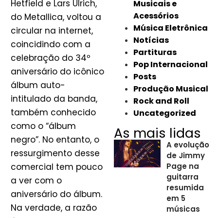
Hetfield e Lars Ulrich,
Musicais e
Acessórios
do Metallica, voltou a
Música Eletrônica
circular na internet,
Notícias
coincidindo com a
Partituras
celebração do 34º
Pop Internacional
aniversário do icônico
Posts
álbum auto-
Produção Musical
intitulado da banda,
Rock and Roll
também conhecido
Uncategorized
como o “álbum
As mais lidas
negro”. No entanto, o
A evolução
ressurgimento desse
de Jimmy
comercial tem pouco
Page na
guitarra
a ver com o
resumida
aniversário do álbum.
em 5
Na verdade, a razão
músicas