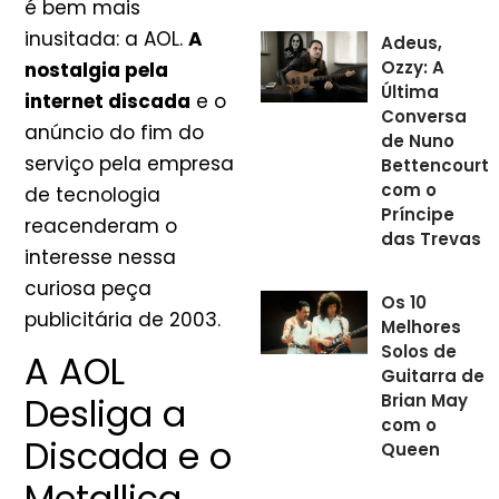
é bem mais
inusitada: a AOL.
A
Adeus,
Ozzy: A
nostalgia pela
Última
internet discada
e o
Conversa
anúncio do fim do
de Nuno
serviço pela empresa
Bettencourt
com o
de tecnologia
Príncipe
reacenderam o
das Trevas
interesse nessa
curiosa peça
Os 10
publicitária de 2003.
Melhores
Solos de
A AOL
Guitarra de
Brian May
Desliga a
com o
Discada e o
Queen
Metallica