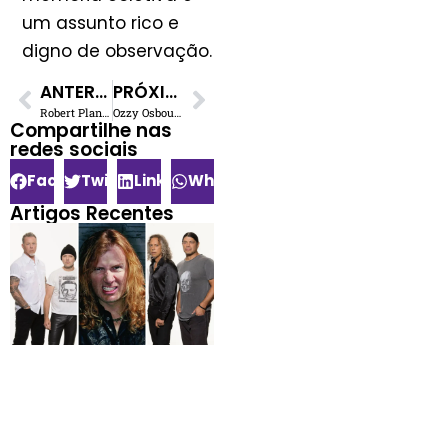
um assunto rico e
digno de observação.
ANTERIOR
PRÓXIMO
Robert Plant Recusa Convite de Tony Iommi para Show de Despedida do Black Sabbath
Ozzy Osbourne: 11 Performances Inimitáveis com o Black Sabbath
Compartilhe nas
redes sociais​
Facebook
Twitter
LinkedIn
WhatsApp
Artigos Recentes