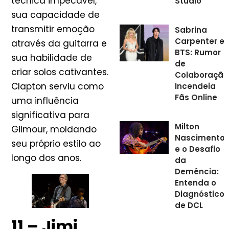
técnica impecável,
Studio
sua capacidade de
transmitir emoção
Sabrina
Carpenter e
através da guitarra e
BTS: Rumor
sua habilidade de
de
criar solos cativantes.
Colaboração
Clapton serviu como
Incendeia
Fãs Online
uma influência
significativa para
Milton
Gilmour, moldando
Nascimento
seu próprio estilo ao
e o Desafio
longo dos anos.
da
Demência:
Entenda o
Diagnóstico
de DCL
11 – Jimi