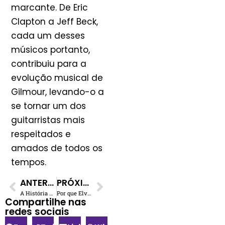
marcante. De Eric
Clapton a Jeff Beck,
cada um desses
músicos portanto,
contribuiu para a
evolução musical de
Gilmour, levando-o a
se tornar um dos
guitarristas mais
respeitados e
amados de todos os
tempos.
ANTERIOR
PRÓXIMO
A História do Primeiro Violão de John Lennon
Por que Elvis Presley não gostava de John Lennon ?
Compartilhe nas
redes sociais​