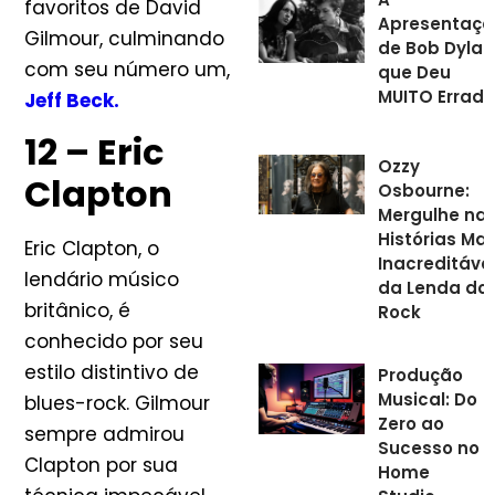
favoritos de David
Apresentaçã
Gilmour, culminando
de Bob Dylan
com seu número um,
que Deu
MUITO Errado
Jeff Beck.
12 – Eric
Ozzy
Clapton
Osbourne:
Mergulhe na
Histórias Mai
Eric Clapton, o
Inacreditáve
lendário músico
da Lenda do
britânico, é
Rock
conhecido por seu
estilo distintivo de
Produção
Musical: Do
blues-rock. Gilmour
Zero ao
sempre admirou
Sucesso no
Clapton por sua
Home