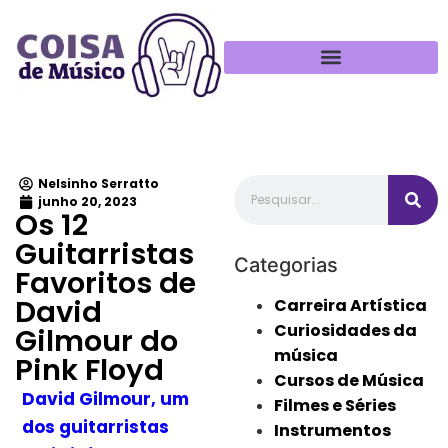
Política de Privacidade
Nelsinho Serratto
junho 20, 2023
Os 12
Guitarristas
Categorias
Favoritos de
David
Carreira Artística
Curiosidades da
Gilmour do
música
Pink Floyd
Cursos de Música
David Gilmour, um
Filmes e Séries
dos guitarristas
Instrumentos