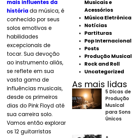
mais influentes da
Musicais e
Acessórios
história
da música, é
Música Eletrônica
conhecido por seus
Notícias
solos emotivos e
Partituras
habilidades
Pop Internacional
excepcionais de
Posts
tocar. Sua devoção
Produção Musical
ao instrumento aliás,
Rock and Roll
se reflete em sua
Uncategorized
vasta gama de
As mais lidas
influências musicais,
5 Dicas de
desde os primeiros
Produção
dias do Pink Floyd até
Musical
para Sons
sua carreira solo.
Únicos
Vamos então explorar
os 12 guitarristas
A