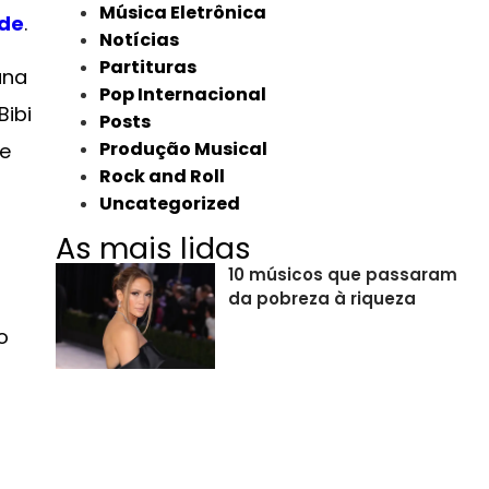
Música Eletrônica
de
.
Notícias
Partituras
una
Pop Internacional
Bibi
Posts
Produção Musical
re
Rock and Roll
Uncategorized
As mais lidas
10 músicos que passaram
da pobreza à riqueza
o