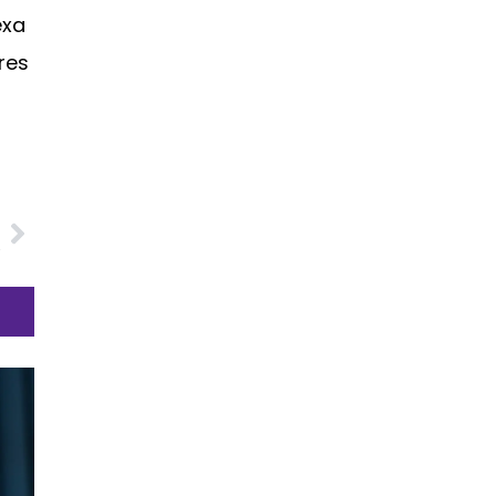
exa
res
O
s