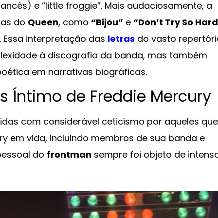
ancês) e “little froggie”. Mais audaciosamente, a
cas do
Queen
, como
“Bijou”
e
“Don’t Try So Har
. Essa interpretação das
letras
do vasto repertóri
exidade à discografia da banda, mas também
oética em narrativas biográficas.
s Íntimo de Freddie Mercury
bidas com considerável ceticismo por aqueles que
ry em vida, incluindo membros de sua banda e
pessoal do
frontman
sempre foi objeto de intens