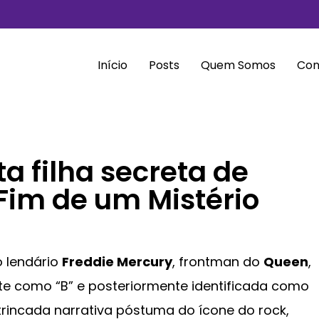
Início
Posts
Quem Somos
Con
a filha secreta de
Fim de um Mistério
o lendário
Freddie Mercury
, frontman do
Queen
,
te como “B” e posteriormente identificada como
ntrincada narrativa póstuma do ícone do rock,