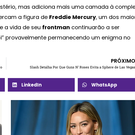
 mistério, mas adiciona mais uma camada à compl
ercam a figura de
Freddie Mercury
, um dos maio
e a vida de seu
frontman
continuarão a ser
Bibi” provavelmente permanecendo um enigma no
PRÓXIM
vo
Slash Detalha Por Que Guns N’ Roses Evita a Sphere de Las Vega
LinkedIn
WhatsApp