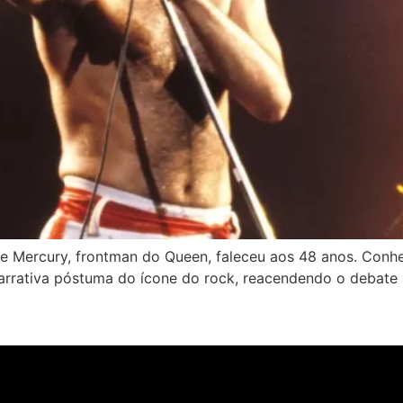
die Mercury, frontman do Queen, faleceu aos 48 anos. Conhe
 narrativa póstuma do ícone do rock, reacendendo o debate