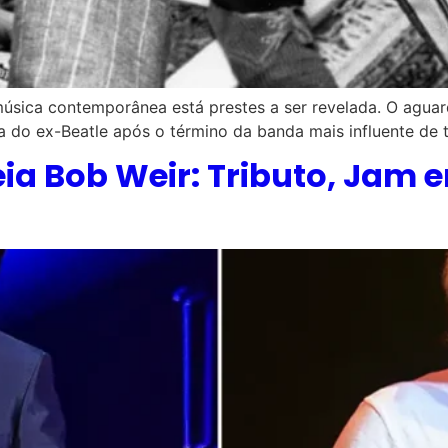
sica contemporânea está prestes a ser revelada. O aguar
a do ex-Beatle após o término da banda mais influente de 
 Bob Weir: Tributo, Jam e