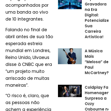
Gravadora
acompanhados por
na Era
uma banda ao vivo
Digital:
de 10 integrantes.
Potencialize
Sua
Falando no final de
Carreira
abril antes de sua tão
Artística!
esperada estreia
mundial em Londres,
A Música
Mais
Reino Unido, Ulvaeus
“Melosa” de
disse à CNBC que era
Paul
“um projeto muito
McCartney?
arriscado de muitas
maneiras”.
Coldplay Faz
Homenagem
“O risco é, claro, que
Surpresa a
as pessoas não
Ozzy
Osbourne no
achem a experiência