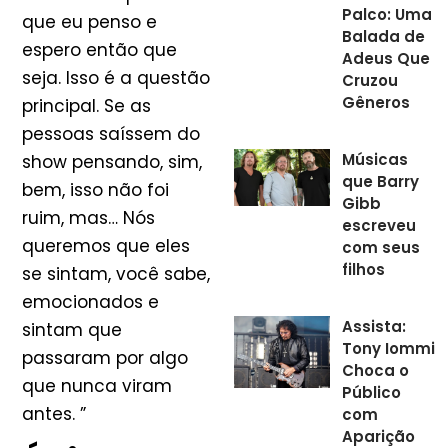
Palco: Uma
que eu penso e
Balada de
espero então que
Adeus Que
seja. Isso é a questão
Cruzou
Gêneros
principal. Se as
pessoas saíssem do
Músicas
show pensando, sim,
que Barry
bem, isso não foi
Gibb
ruim, mas… Nós
escreveu
queremos que eles
com seus
filhos
se sintam, você sabe,
emocionados e
Assista:
sintam que
Tony Iommi
passaram por algo
Choca o
que nunca viram
Público
antes. ”
com
Aparição