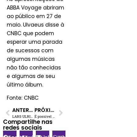
ABBA Voyage abriram
ao público em 27 de
maio. Ulvaeus disse à
CNBC que podem
esperar uma parada
de sucessos com
algumas músicas
não tão conhecidas
e algumas de seu
último álbum.
Fonte: CNBC
ANTERIOR
PRÓXIMO
LARS ULRICH do Metallica: “Estar de volta às turnês é incrível!”
É possível aprender a tocar piano sozinho?
Compartilhe nas
redes sociais​