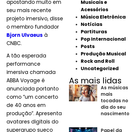
apostando muito em
Musicais e
Acessórios
seu mais recente
Música Eletrônica
projeto imersivo, disse
Notícias
o membro fundador
Partituras
Bjorn Ulvaeus
à
Pop Internacional
CNBC.
Posts
Produção Musical
A tão esperada
Rock and Roll
performance
Uncategorized
imersiva chamada
As mais lidas
ABBA Voyage é
As músicas
anunciada portanto
mais
como “um concerto
tocadas no
de 40 anos em
dia do seu
produção”. Apresenta
nascimento
avatares digitais do
supergrupo sueco
Papel da