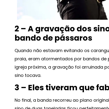
2 – A gravação dos sin
bando de pássaros
Quando não estavam evitando os carangue
praia, eram atormentados por bandos de p
igreja próxima, a gravação foi arruinada
sino tocava.
3 – Eles tiveram que fab
No final, a banda recorreu ao plano origin
sino de duas toneladas ficou perfeitamen