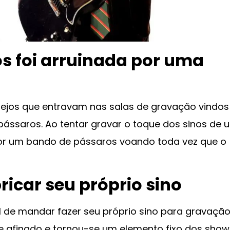
os foi arruinada por uma
jos que entravam nas salas de gravação vindos
ássaros. Ao tentar gravar o toque dos sinos de
 por um bando de pássaros voando toda vez que o
ricar seu próprio sino
al de mandar fazer seu próprio sino para gravação
te afinado e tornou-se um elemento fixo dos show