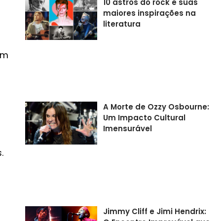
10 astros do rock e suas
maiores inspirações na
literatura
o
om
A Morte de Ozzy Osbourne:
Um Impacto Cultural
Imensurável
.
Jimmy Cliff e Jimi Hendrix: