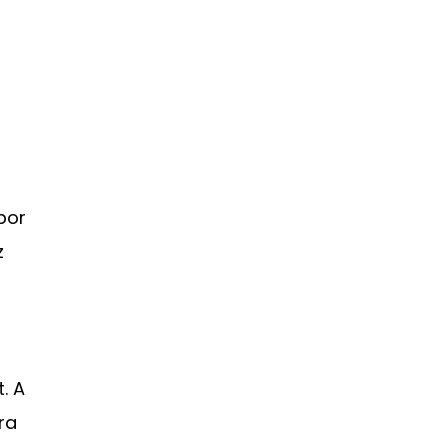
por
z
. A
ra