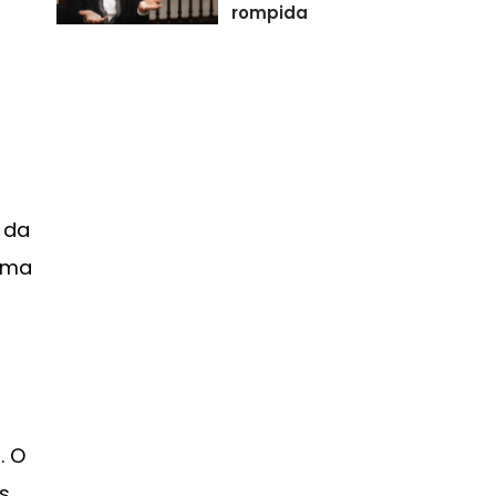
rompida
 da
 uma
. O
s