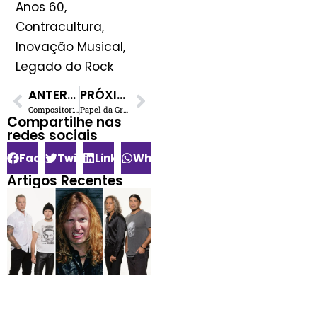
Anos 60,
Contracultura,
Inovação Musical,
Legado do Rock
ANTERIOR
PRÓXIMO
Compositor: Como Fazer Sua Música Chegar aos Grandes Artistas?
Papel da Gravadora na Era Digital: Potencialize Sua Carreira Artística!
Compartilhe nas
redes sociais​
Facebook
Twitter
LinkedIn
WhatsApp
Artigos Recentes