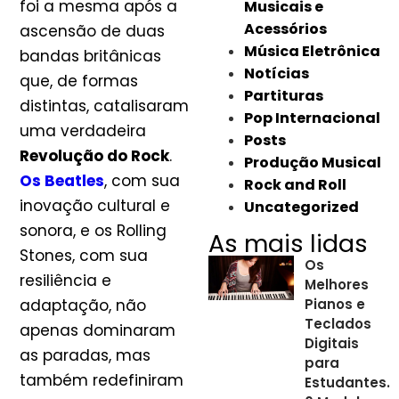
foi a mesma após a
Musicais e
Acessórios
ascensão de duas
Música Eletrônica
bandas britânicas
Notícias
que, de formas
Partituras
distintas, catalisaram
Pop Internacional
uma verdadeira
Posts
Revolução do Rock
.
Produção Musical
Os Beatles
, com sua
Rock and Roll
inovação cultural e
Uncategorized
sonora, e os Rolling
As mais lidas
Stones, com sua
Os
resiliência e
Melhores
adaptação, não
Pianos e
Teclados
apenas dominaram
Digitais
as paradas, mas
para
também redefiniram
Estudantes.