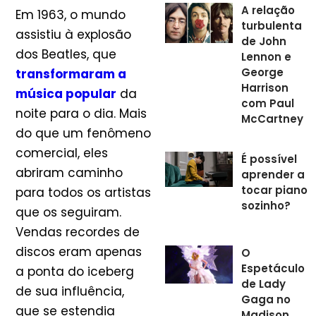
A relação
Em 1963, o mundo
turbulenta
assistiu à explosão
de John
dos Beatles, que
Lennon e
George
transformaram a
Harrison
música popular
da
com Paul
noite para o dia. Mais
McCartney
do que um fenômeno
comercial, eles
É possível
abriram caminho
aprender a
tocar piano
para todos os artistas
sozinho?
que os seguiram.
Vendas recordes de
discos eram apenas
O
Espetáculo
a ponta do iceberg
de Lady
de sua influência,
Gaga no
que se estendia
Madison