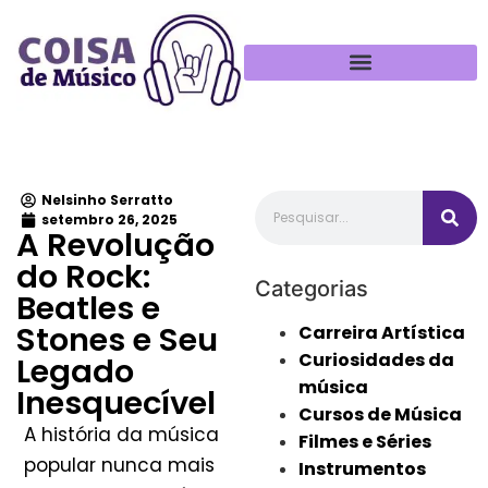
Política de Privacidade
Nelsinho Serratto
setembro 26, 2025
A Revolução
do Rock:
Categorias
Beatles e
Stones e Seu
Carreira Artística
Curiosidades da
Legado
música
Inesquecível
Cursos de Música
A história da música
Filmes e Séries
popular nunca mais
Instrumentos