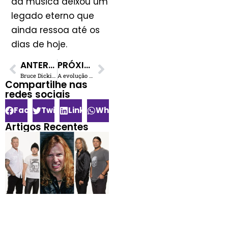
da música deixou um
legado eterno que
ainda ressoa até os
dias de hoje.
ANTERIOR
PRÓXIMO
Bruce Dickinson relembra momento histórico do Iron Maiden com caças reais em show épico
A evolução de Jimmy Page na guitarra resumida em 5 músicas
Compartilhe nas
redes sociais​
Facebook
Twitter
LinkedIn
WhatsApp
Artigos Recentes