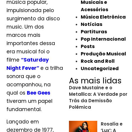
música popular,
Musicais e
Acessórios
impulsionada pelo
Música Eletrônica
surgimento da disco
Notícias
music. Um dos
Partituras
marcos mais
Pop Internacional
importantes dessa
Posts
era musical foi o
Produção Musical
filme
“Saturday
Rock and Roll
Night Fever”
e a trilha
Uncategorized
sonora que o
As mais lidas
acompanhou, na
Dave Mustaine e o
qual os
Bee Gees
Metallica: A Verdade por
tiveram um papel
Trás da Demissão
Polêmica
fundamental.
Lançado em
Rosalía e
dezembro de 1977,
‘Lux’: A