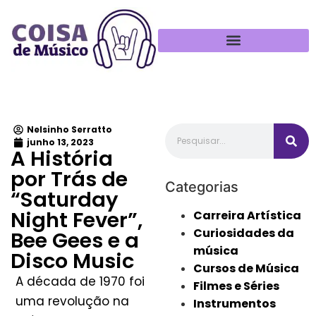
Política de Privacidade
Nelsinho Serratto
junho 13, 2023
A História
por Trás de
Categorias
“Saturday
Night Fever”,
Carreira Artística
Curiosidades da
Bee Gees e a
música
Disco Music
Cursos de Música
A década de 1970 foi
Filmes e Séries
uma revolução na
Instrumentos