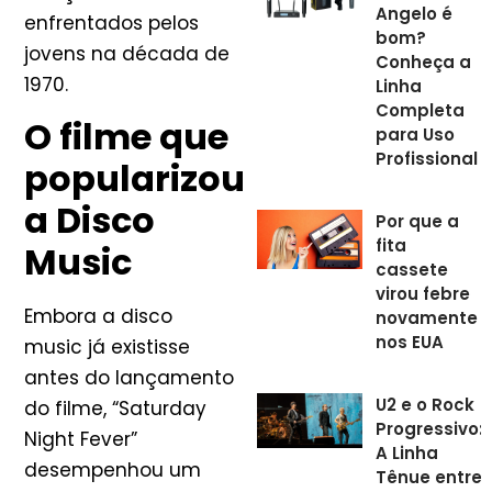
Angelo é
enfrentados pelos
bom?
jovens na década de
Conheça a
1970.
Linha
Completa
O filme que
para Uso
Profissional
popularizou
a Disco
Por que a
fita
Music
cassete
virou febre
Embora a disco
novamente
nos EUA
music já existisse
antes do lançamento
U2 e o Rock
do filme, “Saturday
Progressivo:
Night Fever”
A Linha
desempenhou um
Tênue entre