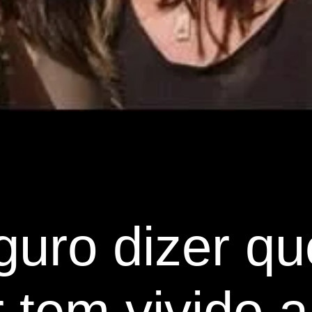
guro dizer q
r tem vivido a