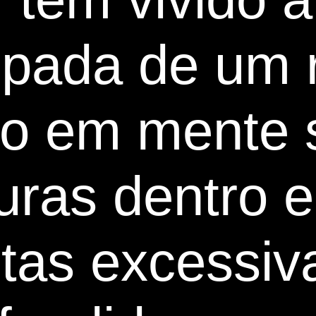
ipada de um 
do em mente 
uras dentro e
stas excessiva