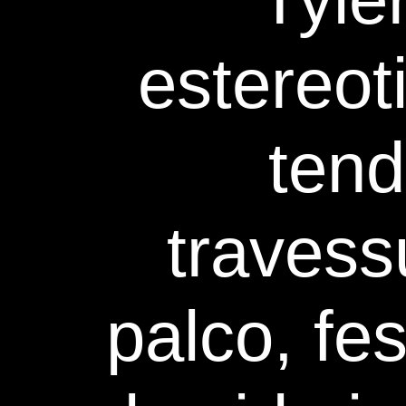
estereot
ten
travess
palco, fe