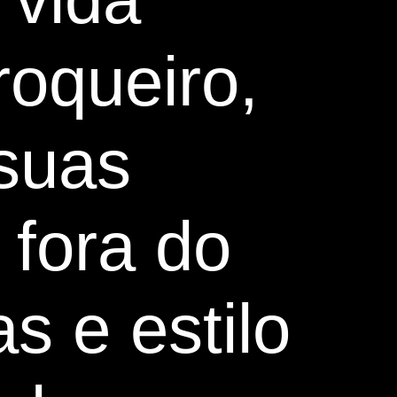
roqueiro,
suas
 fora do
s e estilo