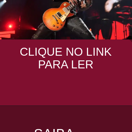
CLIQUE NO LINK
PARA LER
Opening
https://coisademusico.com.br/slash-revela-quem-administra-sua-conta-bizarra-no-instagram/