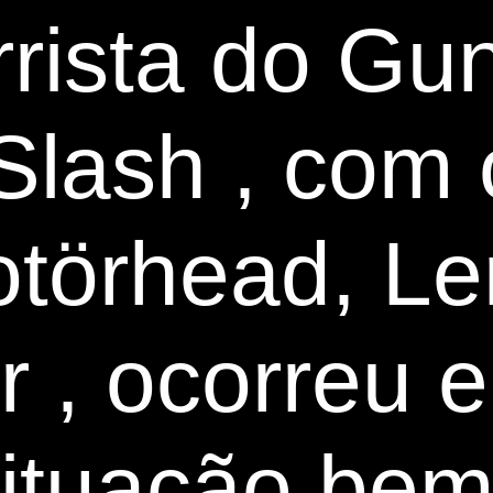
rrista do Gu
Slash , com 
otörhead, L
er , ocorreu
situação be