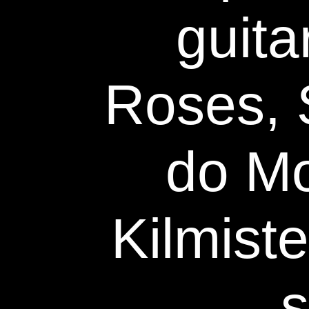
guita
Roses, 
do M
Kilmist