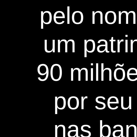
pelo nome
um patri
90 milhõ
por seu 
nas ban