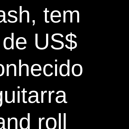
lash, tem
o de US$
onhecido
uitarra
nd roll