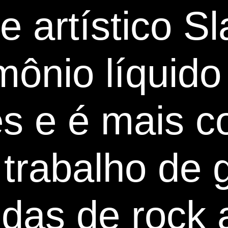
 artístico S
mônio líquid
es e é mais c
trabalho de g
das de rock a