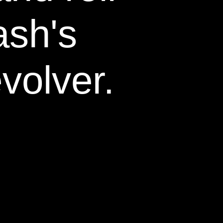
ash's
volver.