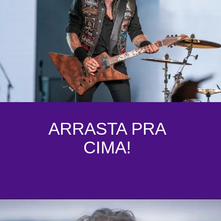
ARRASTA PRA
CIMA!
Opening
https://coisademusico.com.br/a-colecao-de-guitarras-e-equipamentos-de-james-hetfield-do-metallica/