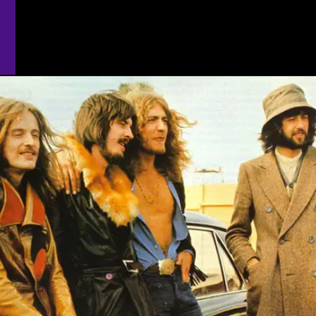
Opening
https://coisademusico.com.br/a-musica-que-expressa-os-conflitos-de-robert-plant-com-led-zeppelin/