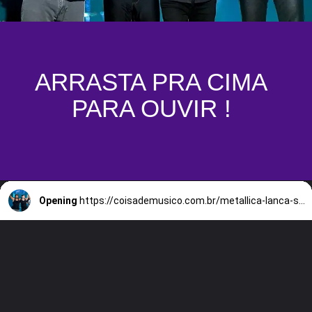
ARRASTA PRA CIMA
PARA OUVIR !
Opening
https://coisademusico.com.br/metallica-lanca-screaming-suicide-e-james-hetfield-explica-o-significado-por-tras-da-musica/