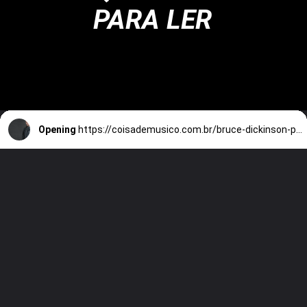
PARA LER
Opening
https://coisademusico.com.br/bruce-dickinson-pensou-deixar-o-iron-maiden/