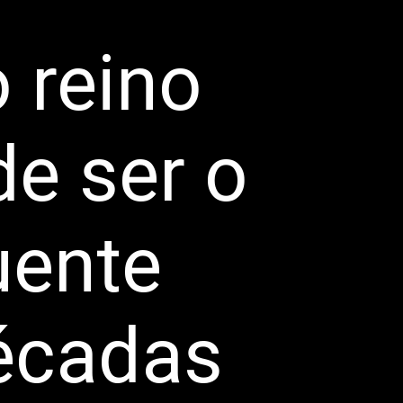
 reino
de ser o
uente
décadas