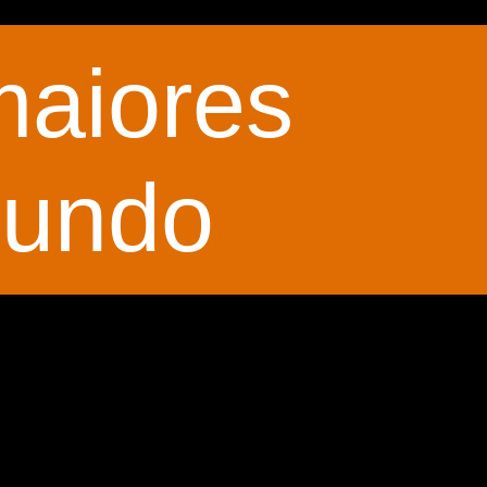
maiores
mundo