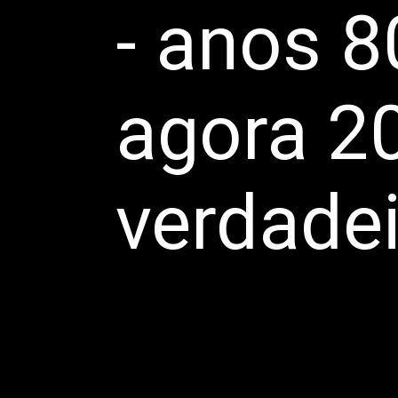
- anos 8
agora 20
verdadei