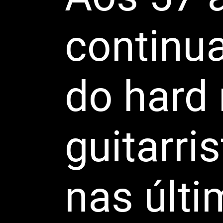
continua
do hard 
guitarri
nas últ