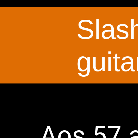
Slas
guit
Aos 57 