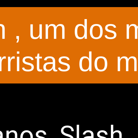
h , um dos 
arristas do 
anos, Slash