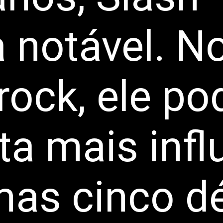
 notável. No
rock, ele po
sta mais infl
imas cinco 