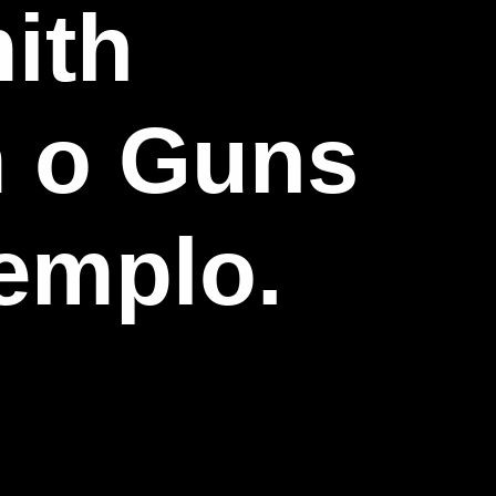
ith
 o Guns
xemplo.