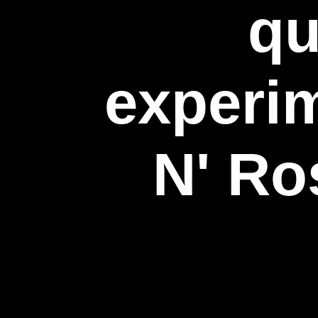
qu
experi
N' Ro