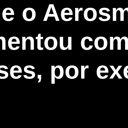
e o Aerosm
mentou com
ses, por e