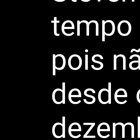
tempo 
pois n
desde o
dezemb