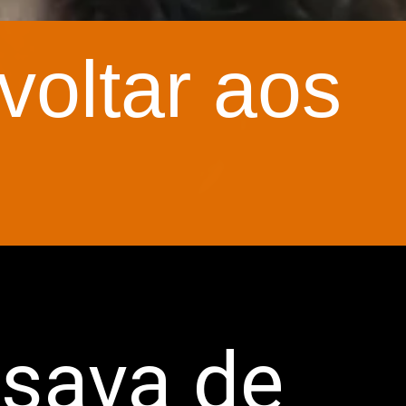
voltar aos
isava de