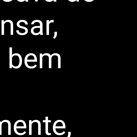
nsar,
a bem
mente,