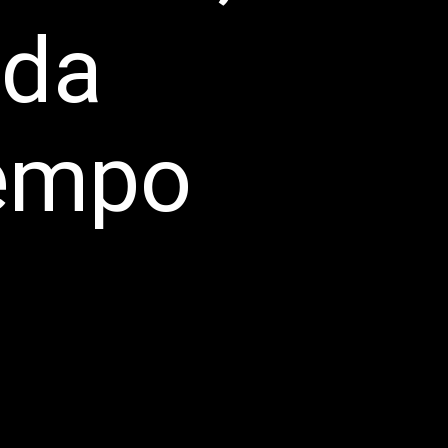
nda
tempo