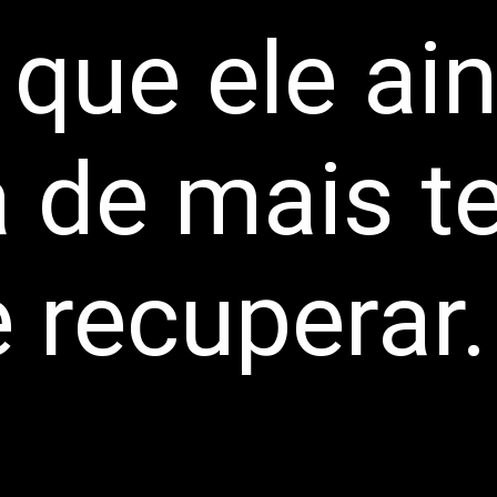
 que ele ai
a de mais 
 recuperar.