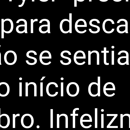
para desca
ão se senti
 início de
ro. Infeliz