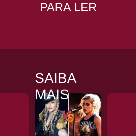
PARA LER
Opening
https://coisademusico.com.br/musicos-ricos-nos-filmes/
SAIBA
MAIS