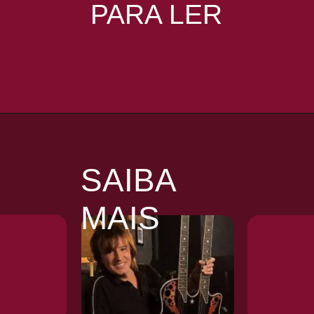
PARA LER
Opening
https://coisademusico.com.br/o-que-o-dinheiro-significa-para-os-membros-do-deep-purple/
SAIBA
MAIS