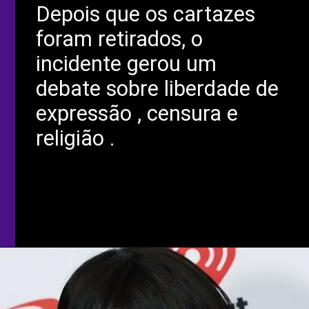
Depois que os cartazes
foram retirados, o
incidente gerou um
debate sobre liberdade de
expressão , censura e
religião .
Opening
https://coisademusico.com.br/top-10-pop-stars-da-nova-geracao-mais-ricos-do-mundo/