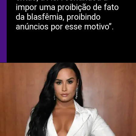
impor uma proibição de fato
da blasfêmia, proibindo
anúncios por esse motivo”.
Opening
https://coisademusico.com.br/10-produtores-musicais-mais-ricos-e-bem-sucedidos-do-mundo/