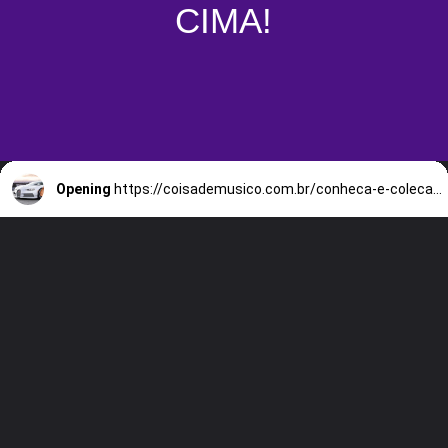
CIMA!
Opening
https://coisademusico.com.br/conheca-e-colecao-de-super-carros-de-post-malone/