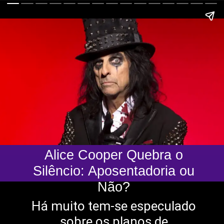
Alice Cooper Quebra o
Silêncio: Aposentadoria ou
Não?
Há muito tem-se especulado
sobre os planos de